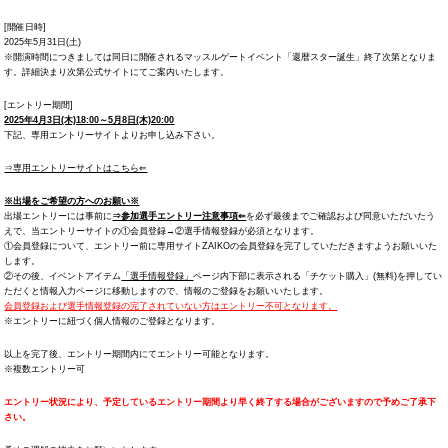
[開催日時]
2025年5月31日(土)
※開演時間につきましては同日に開催されるマッスルゲートイベント「還暦スター誕生」終了次第となりま
す。詳細決まり次第公式サイトにてご案内いたします。
[エントリー期間]
2025年4月3日(木)18:00～5月8日(木)20:00
下記、専用エントリーサイトよりお申し込み下さい。
⇒専用エントリーサイトはこちら⇐
※出場をご希望の方へのお願い※
出場エントリーには事前に
⇒参加選手エントリー注意事項⇐
を必ず最後までご確認および同意いただいたう
えで、当エントリーサイトの①会員登録→②選手情報登録が必須となります。
①会員登録について、エントリー前に専用サイトZAIKOの会員登録を完了していただきますようお願いいた
します。
②その後、イベントアイテム
「選手情報登録」
ページ内下部に表示される「チケット購入」(無料)を押してい
ただくと情報入力ページに移動しますので、情報のご登録をお願いいたします。
会員登録および選手情報登録の完了されていない方はエントリー不可となります。
※エントリーに紐づく個人情報のご登録となります。
以上を完了後、エントリー期間内にてエントリー可能となります。
※複数エントリー可
エントリー状況により、予定しているエントリー期間より早く終了する場合がございますので予めご了承下
さい。