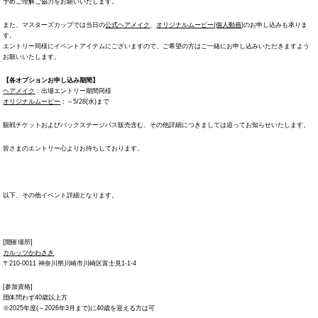
予めご理解ご協力をお願いいたします。
また、マスターズカップでは当日の
公式ヘアメイク
、
オリジナルムービー(個人動画)
のお申し込みも承りま
す。
エントリー同様にイベントアイテムにございますので、ご希望の方はご一緒にお申し込みいただきますよう
お願いいたします。
【各オプションお申し込み期間】
ヘアメイク
：出場エントリー期間同様
オリジナルムービー
：～5/28(水)まで
観戦チケットおよびバックステージパス販売含む、その他詳細につきましては追ってお知らせいたします。
皆さまのエントリー心よりお待ちしております。
以下、その他イベント詳細となります。
[開催場所]
カルッツかわさき
〒210-0011 神奈川県川崎市川崎区富士見1-1-4
[参加資格]
団体問わず40歳以上方
※2025年度(～2026年3月まで)に40歳を迎える方は可