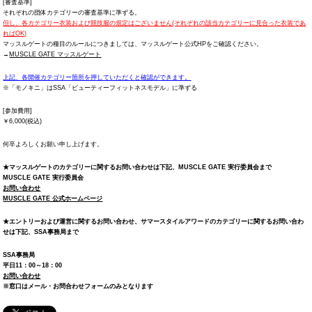
[審査基準]
それぞれの団体カテゴリーの審査基準に準ずる。
但し、各カテゴリー衣装および競技服の規定はございません(それぞれの該当カテゴリーに見合った衣装であ
ればOK)
マッスルゲートの種目のルールにつきましては、マッスルゲート公式HPをご確認ください。
→
MUSCLE GATE マッスルゲート
上記、各開催カテゴリー箇所を押していただくと確認ができます。
※「モノキニ」はSSA「ビューティーフィットネスモデル」に準ずる
[参加費用]
￥6,000(税込)
何卒よろしくお願い申し上げます。
★マッスルゲートのカテゴリーに関するお問い合わせは下記、MUSCLE GATE 実行委員会まで
MUSCLE GATE 実行委員会
お問い合わせ
MUSCLE GATE 公式ホームページ
★エントリーおよび運営に関するお問い合わせ、サマースタイルアワードのカテゴリーに関するお問い合わ
せは下記、SSA事務局まで
SSA事務局
平日11：00～18：00
お問い合わせ
※窓口はメール・お問合わせフォームのみとなります