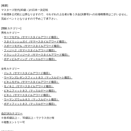
[概要]
マスターズ世代(40歳～)の日本一決定戦
※各団体公式戦とは異なりますので、それぞれの上位者が集う大会(決勝等)への出場権獲得はございません。
完結イベントとなりますので予めご了承下さい。
[開催カテゴリー]
男性カテゴリー
・
サーフモデル（サマースタイルアワード種目）
・
スタイリッシュガイ（サマースタイルアワード種目）
・
スポーツモデル（サマースタイルアワード種目）
・
フィジーク（サマースタイルアワード種目）
・
クラシックフィジーク（サマースタイルアワード種目）
・
ボディビルディング（マッスルゲート種目）
女性カテゴリー
・
ドレス（サマースタイルアワード種目）
・
ウーマンズレギンスフィットネス（マッスルゲート種目）
・
ビキニモデル（サマースタイルアワード種目）
・
モノキニ（サマースタイルアワード種目）
・
ビキニフィットネス（マッスルゲート種目）
・
ビキニ（サマースタイルアワード種目）
・
ウーマンズウェルネス（マッスルゲート種目）
・
ボディフィットネス（マッスルゲート種目）
合計14カテゴリー
※各40歳以上～、50歳以上～でクラス分け有
※複数エントリー可