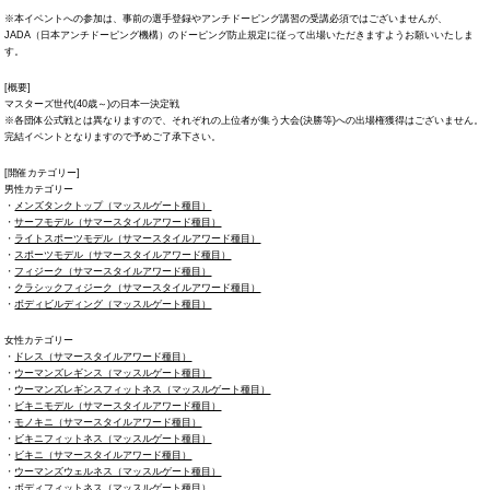
※本イベントへの参加は、事前の選手登録やアンチドーピング講習の受講必須ではございませんが、
JADA（日本アンチドーピング機構）のドーピング防止規定に従って出場いただきますようお願いいたしま
す。
[概要]
マスターズ世代(40歳～)の日本一決定戦
※各団体公式戦とは異なりますので、それぞれの上位者が集う大会(決勝等)への出場権獲得はございません。
完結イベントとなりますので予めご了承下さい。
[開催カテゴリー]
男性カテゴリー
・
メンズタンクトップ（マッスルゲート種目）
・
サーフモデル（サマースタイルアワード種目）
・
ライトスポーツモデル（サマースタイルアワード種目）
・
スポーツモデル（サマースタイルアワード種目）
・
フィジーク（サマースタイルアワード種目）
・
クラシックフィジーク（サマースタイルアワード種目）
・
ボディビルディング（マッスルゲート種目）
女性カテゴリー
・
ドレス（サマースタイルアワード種目）
・
ウーマンズレギンス（マッスルゲート種目）
・
ウーマンズレギンスフィットネス（マッスルゲート種目）
・
ビキニモデル（サマースタイルアワード種目）
・
モノキニ（サマースタイルアワード種目）
・
ビキニフィットネス（マッスルゲート種目）
・
ビキニ（サマースタイルアワード種目）
・
ウーマンズウェルネス（マッスルゲート種目）
・
ボディフィットネス（マッスルゲート種目）