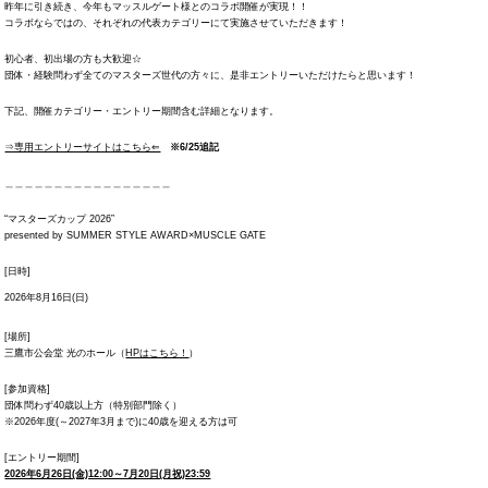
昨年に引き続き、今年もマッスルゲート様とのコラボ開催が実現！！
コラボならではの、それぞれの代表カテゴリーにて実施させていただきます！
初心者、初出場の方も大歓迎☆
団体・経験問わず全てのマスターズ世代の方々に、是非エントリーいただけたらと思います！
下記、開催カテゴリー・エントリー期間含む詳細となります。
⇒専用エントリーサイトはこちら⇐
※6/25追記
＿＿＿＿＿＿＿＿＿＿＿＿＿＿＿＿＿
“マスターズカップ 2026”
presented by SUMMER STYLE AWARD×MUSCLE GATE
[日時]
2026年8月16日(日)
[場所]
三鷹市公会堂 光のホール（
HPはこちら！
）
[参加資格]
団体問わず40歳以上方（特別部門除く）
※2026年度(～2027年3月まで)に40歳を迎える方は可
[エントリー期間]
2026年6月26日(金)12:00～7月20日(月祝)23:59