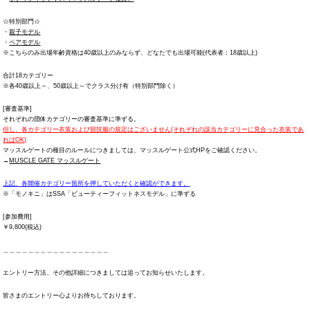
☆特別部門☆
・
親子モデル
・
ペアモデル
※こちらのみ出場年齢資格は40歳以上のみならず、どなたでも出場可能(代表者：18歳以上)
合計18カテゴリー
※各40歳以上～、50歳以上～でクラス分け有（特別部門除く）
[審査基準]
それぞれの団体カテゴリーの審査基準に準ずる。
但し、各カテゴリー衣装および競技服の規定はございません(それぞれの該当カテゴリーに見合った衣装であ
ればOK)
マッスルゲートの種目のルールにつきましては、マッスルゲート公式HPをご確認ください。
→
MUSCLE GATE マッスルゲート
上記、各開催カテゴリー箇所を押していただくと確認ができます。
※「モノキニ」はSSA「ビューティーフィットネスモデル」に準ずる
[参加費用]
￥9,800(税込)
＿＿＿＿＿＿＿＿＿＿＿＿＿＿＿＿＿
エントリー方法、その他詳細につきましては追ってお知らせいたします。
皆さまのエントリー心よりお待ちしております。