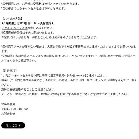
*親子部門のみ、お子様の受講料は無料とさせていただきます。
*自己都合によるキャンセル返金は不可となります。
【お申込み方法】
★1月開催分は12/1(日)0：00～受付開始★
◦
こちらのページより
お申し込みください。
※2月開催分受付は年内に開始いたします。
※定員に限りがある為、満員となった際は受付を終了とさせていただきます。
*受付完了メールが届かない場合は、大変お手数ですが必ず事務局までご連絡くださいますようお願いいたし
ます。
*Gmail等の方は迷惑メールフォルダに振り分けられることもございますので、お問い合わせの前に迷惑メー
ルフォルダをご確認下さい。
【注意事項】
1、万が一キャンセルを行う際は事前に運営事務局へ(
info@s-s-a.jp
)ご連絡ください。
休業日(土日祝)は事務局不在となりますので、必ずメールにて日程、場所、キャンセル理由を添えてご一報く
ださい。
講師に直接連絡することはご遠慮ください。
２、万が一定員となった場合、他の部へ移動をお願いする場合がございますので予めご了承ください。
SSA事務局
平日11：00～18：00
お問合わせ