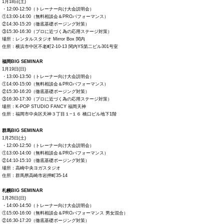
1月18日(土)
・12:00-12:50（トレーナー向け大会説明会）
①13:00-14:00（無料相談会＆PROパフォーマンス）
②14:30-15:20（徹底基礎ポージング対策）
③15:30-16:30（プロに近づく為の応用ステージ対策）
場所：レンタルスタジオ Mirror Box 関内
住所：横浜市中区不老町2-10-13 関内YS第二ビル301号室
福岡BIG SEMINAR
1月19日(日)
・13:00-13:50（トレーナー向け大会説明会）
①14:00-15:00（無料相談会＆PROパフォーマンス）
②15:30-16:20（徹底基礎ポージング対策）
③16:30-17:30（プロに近づく為の応用ステージ対策）
場所：K-POP STUDIO FANCY 福岡天神
住所：福岡市中央区天神３丁目１−１６ 橋口ビル地下1階
群馬BIG SEMINAR
1月25日(土)
・12:00-12:50（トレーナー向け大会説明会）
①13:00-14:00（無料相談会＆PROパフォーマンス）
②14:10-15:10（徹底基礎ポージング対策）
場所：高崎中央ヨガスタジオ
住所：群馬県高崎市岩押町35-14
札幌BIG SEMINAR
1月26日(日)
・14:00-14:50（トレーナー向け大会説明会）
①15:00-16:00（無料相談会＆PROパフォーマンス 男女混合）
②16:30-17:20（徹底基礎ポージング対策）