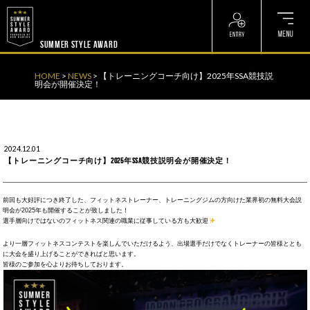
? ? ? ? ?
? ? ? ? ?
SUMMER STYLE AWARD
HOME
>
NEWS
>
【トレーニングコーチ向け】2025年SSA競技説
明会が開催決定！
2024.12.01
【トレーニングコーチ向け】2025年SSA競技説明会が開催決定！
前回も大好評につき終了した、フィットネストレーナー、トレーニングジムの方向けた業界初の無料大会説
明会が2025年も開催することが致しました！
選手層向けではないのフィットネス関連の職業に従事している方も大歓迎
より一層フィットネスコンテストを楽しんでいただけるよう、出場選手だけでなくトレーナーの皆様ととも
に大会を盛り上げることができればと思います。
皆様のご参加を心よりお待ちしております。