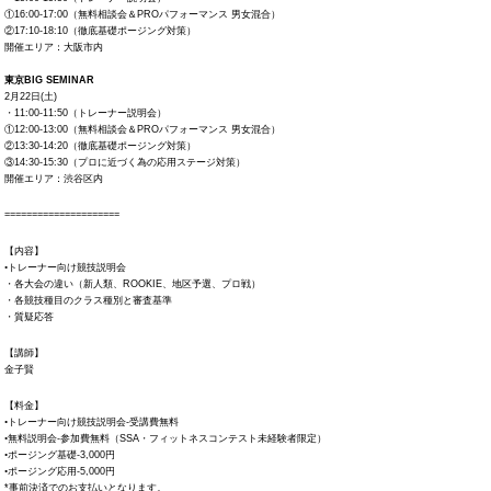
①16:00-17:00（無料相談会＆PROパフォーマンス 男女混合）
②17:10-18:10（徹底基礎ポージング対策）
開催エリア：大阪市内
東京BIG SEMINAR
2月22日(土)
・11:00-11:50（トレーナー説明会）
①12:00-13:00（無料相談会＆PROパフォーマンス 男女混合）
②13:30-14:20（徹底基礎ポージング対策）
③14:30-15:30（プロに近づく為の応用ステージ対策）
開催エリア：渋谷区内
=====================
【内容】
◦トレーナー向け競技説明会
・各大会の違い（新人類、ROOKIE、地区予選、プロ戦）
・各競技種目のクラス種別と審査基準
・質疑応答
【講師】
金子賢
【料金】
◦トレーナー向け競技説明会-受講費無料
◦無料説明会-参加費無料（SSA・フィットネスコンテスト未経験者限定）
◦ポージング基礎-3,000円
◦ポージング応用-5,000円
*事前決済でのお支払いとなります。