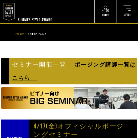
? ? ? ? ?
? ? ? ? ?
SUMMER STYLE AWARD
HOME
>
SEMINAR
セミナー開催一覧
ポージング講師一覧は
こちら
4/17(金)オフィシャルポージ
ングセミナー