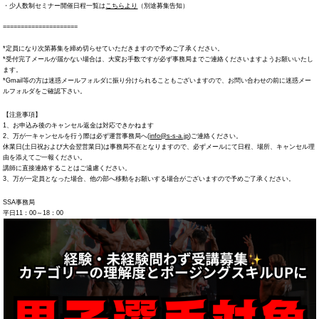
・少人数制セミナー開催日程一覧は
こちらより
（別途募集告知）
=====================
*定員になり次第募集を締め切らせていただきますので予めご了承ください。
*受付完了メールが届かない場合は、大変お手数ですが必ず事務局までご連絡くださいますようお願いいたし
ます。
*Gmail等の方は迷惑メールフォルダに振り分けられることもございますので、お問い合わせの前に迷惑メー
ルフォルダをご確認下さい。
【注意事項】
1、お申込み後のキャンセル返金は対応できかねます
2、万が一キャンセルを行う際は必ず運営事務局へ(
info@s-s-a.jp
)ご連絡ください。
休業日(土日祝および大会翌営業日)は事務局不在となりますので、必ずメールにて日程、場所、キャンセル理
由を添えてご一報ください。
講師に直接連絡することはご遠慮ください。
3、万が一定員となった場合、他の部へ移動をお願いする場合がございますので予めご了承ください。
SSA事務局
平日11：00～18：00