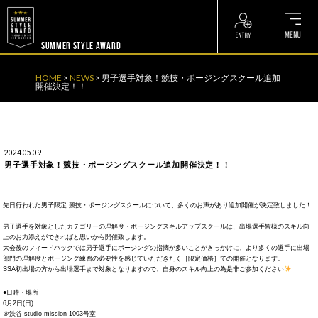
? ? ? ? ?
? ? ? ? ?
SUMMER STYLE AWARD
HOME
>
NEWS
>
男子選手対象！競技・ポージングスクール追加
開催決定！！
2024.05.09
男子選手対象！競技・ポージングスクール追加開催決定！！
先日行われた男子限定 競技・ポージングスクールについて、多くのお声があり追加開催が決定致しました！
男子選手を対象としたカテゴリーの理解度・ポージングスキルアップスクールは、出場選手皆様のスキル向
上のお力添えができればと思いから開催致します。
大会後のフィードバックでは男子選手にポージングの指摘が多いことがきっかけに、より多くの選手に出場
部門の理解度とポージング練習の必要性を感じていただきたく［限定価格］での開催となります。
SSA初出場の方から出場選手まで対象となりますので、自身のスキル向上の為是非ご参加ください
●日時・場所
6月2日(日)
＠渋谷
studio mission
1003号室