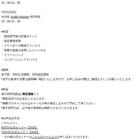
13：00-14：30
7月21日(日)
＠渋谷
studio mission
402号室
13：00-14：30
●内容
・競技部門毎の評価ポイント
・規定審査指導
・フリーポーズ構成アドバイス
・実際の楽曲を使用したリハーサル
・フィードバック
・コンディションアドバイス
●講師
金子賢、SSA公式講師、SSA認定講師
*金子が参加する際は講師欄へ明記いたしますので、お申し込みの際はご確認よろしくお願いいたします。
●料金
各5,000円(税込)
限定価格！！
*事前決済でのお支払いとなります。
*無断でのキャンセルはキャンセル料が発生しますので予めご了承ください。
*親子部門のみ、お子様の受講料は無料とさせていただきます。
●お申込み方法
こちらより→
6/2(日)公式セミナー【渋谷】
7/21(日)公式セミナー【渋谷】
・その他公式セミナーは
こちらのページより
お申し込みいただけます。