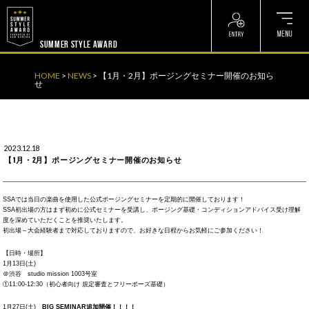
? ? ? ? ?
? ? ? ? ?
SUMMER STYLE AWARD
HOME
>
NEWS
>
【1月・2月】ポージングセミナー開催のお知ら
せ
2023.12.18
【1月・2月】ポージングセミナー開催のお知らせ
SSAでは当日の楽曲を使用した公式ポージングセミナーを定期的に開催しております！
SSA初出場の方はまず初めに公式セミナーを受講し、ポージング基礎・コンディションアドバイス受け理解
度を深めていただくことを推奨いたします。
初出場～大会経験者まで対応しておりますので、お好きな日程からお気軽にご参加ください！
【日時・場所】
1月13日(土)
＠渋谷 studio mission 1003号室
①11:00-12:30（初心者向け 規定審査とフリーポーズ基礎）
1月27日(土)
BIG SEMINAR追加開催！！！！