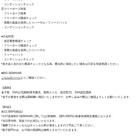
・コンディションチェック
②フリーポーズ対策
・フリーポーズ指導
・フリーポーズ構成チェック
・実際の楽曲を使用したリハーサル～フィードバック
・コンディションチェック
●大会対策
・規定審査構成チェック
・フリーポーズ構成チェック
・実際の楽曲を使用したリハーサル
・フィードバック
・コンディションチェック
*各大会に合わせた構成チェックとなる為、重点的に強化したい場合は①②を別途受講ください。
●BIG SEMINAR
こちらのページ
よりご確認ください。
【講師】
金子賢、SSA公式講師(青木隆浩、葛西エリカ、浅沼雪乃)、SSA認定講師
*金子が参加する際は講師欄へ明記いたしますので、お申し込みの際はご確認よろしくお願いいたします。
【料金】
各12,000円(税込)
*1/27追加BIG SEMINARに関しては1部無料、2部5,000円の初参加者限定価格となります。
*当日受付時、現金でのお支払いとなります。
*無断でのキャンセルはキャンセル料が発生しますので予めご了承ください。
*親子部門のみ、お子様の受講料は無料とさせていただきます。