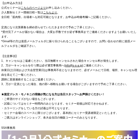
【お申込み方法】
公式セミナーは
こちらのページより
お申し込みください。
少人数制セミナー開催日程一覧は
こちらより
。
全日程「筋肉祭」出場者へも対応可能となります。お申込み時備考欄へご記載ください。
定員になり次第募集を締め切らせていただきますので予めご了承ください。
*受付完了メールが届かない場合は、大変お手数ですが必ず事務局までご連絡くださいますようお願いいたし
ます。
*Gmail等の方は迷惑メールフォルダに振り分けられることもございますので、お問い合わせの前に迷惑メー
ルフォルダをご確認下さい。
【注意事項】
1、キャンセルはご遠慮ください。当日無断キャンセルされた場合キャンセル料が発生します。
2、万が一キャンセルを行う際は必ず運営事務局へ(
info@s-s-a.jp
)ご連絡ください。
休業日(土日祝および大会翌営業日)は事務局不在となりますので、必ずメールにて日程、場所、キャンセル理
由を添えてご一報ください。
講師に直接連絡することはご遠慮ください。
3、万が一定員となった場合、他の部へ移動をお願いする場合がございますので予めご了承ください。
★規定ドレス・モノキニの現物が気になる方は当日スタッフへお声掛けください！
・ご希望のサイズがない場合もございます。
・試着についてはセミナー時間内のみとなります。セミナー前後は対応できかねます。
・カラーリングをしている方の試着は不可となります。
・セミナー会場のスペースに限りがございます。基本的にセミナー受講者限定といたします。
・ご購入はオンラインショップ、各大会当日の物販コーナーのみとなります。
SSA事務局