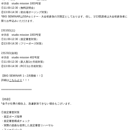
＠渋谷 studio mission 1003号室
①11:00-12:30（無料説明会）
②13:00-14:30（初出場ポージング対策）
*BIG SEMINARはSSAセミナー・大会初参加の方限定としております。但し、1/13受講者は大会初参加者に
限りお申込みいただけます。
2月10日(土)
＠渋谷 studio mission 1003号室
①11:00-12:30（規定審査対策）
②13:00-14:30（フリーポーズ対策）
2月23日(金祝)
＠渋谷 studio mission 402号室
①11:00-12:30（新人類1か月前対策）
②13:00-14:30（RCC1か月前対策）
【BIG SEMINAR 1～2月開催！！】
詳細は
こちらより
！！！
=====================
【内容】
*金子が仕事の都合上、急遽参加できない場合もございます。
①規定審査対策
・規定ポーズ指導
・規定審査構成チェック
・実際の楽曲を使用した規定審査リハーサル
・フィードバック