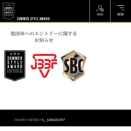
? ? ? ? ?
? ? ? ? ?
SUMMER STYLE AWARD
HOME
>
NEWS
>
S__108601397