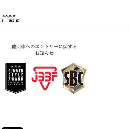
2022.07.01
S__108601397