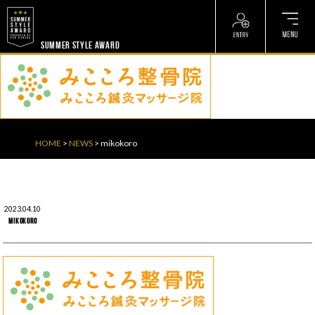
? ? ? ? ?
? ? ? ? ?
SUMMER STYLE AWARD
HOME
>
NEWS
>
mikokoro
2023.04.10
mikokoro