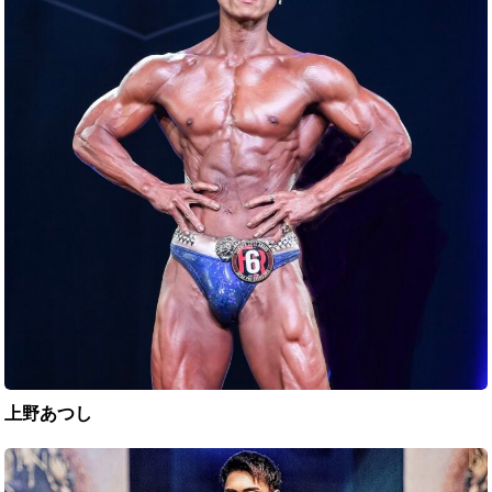
し
上野あつし
藤
村