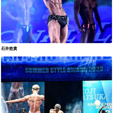
石井悠貴
平
塚
洸
至