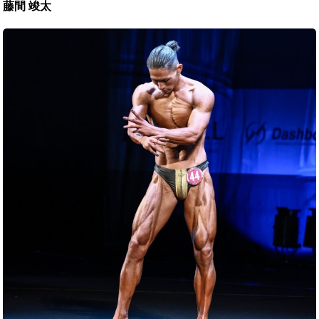
藤間 竣太
新
井
竣
也
（サ
ポ
ー
ト
講
師）