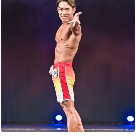
藤
間
竣
太