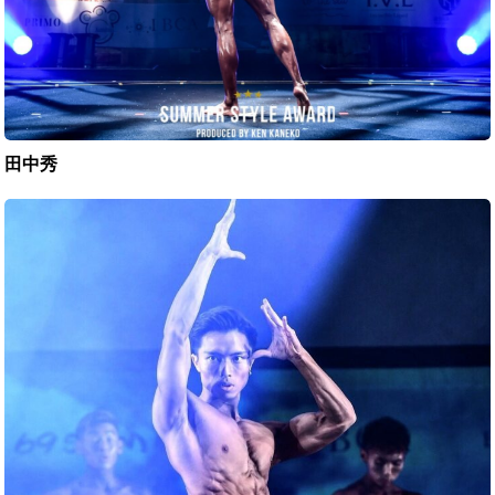
田中秀
石
井
悠
貴