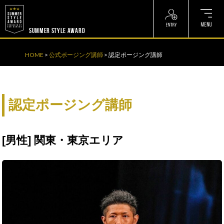
? ? ? ? ?
? ? ? ? ?
SUMMER STYLE AWARD
HOME
>
公式ポージング講師
>
認定ポージング講師
認定ポージング講師
[男性] 関東・東京エリア
馬
場
裕