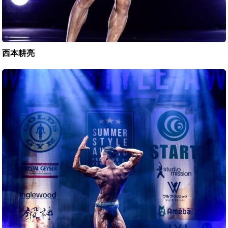
西本耕亮
田
中
秀