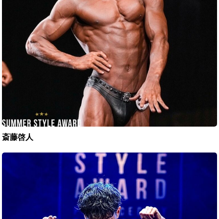
斎藤啓人
久
我
健
太