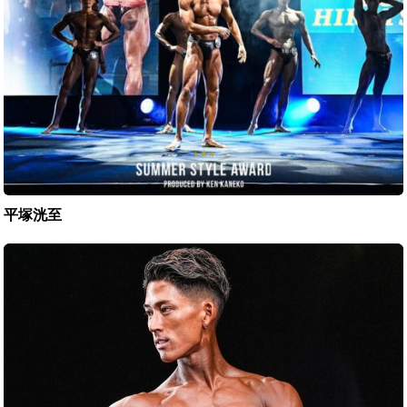
平塚洸至
斎
藤
啓
人