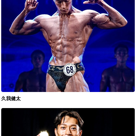
久我健太
若
林
克
成