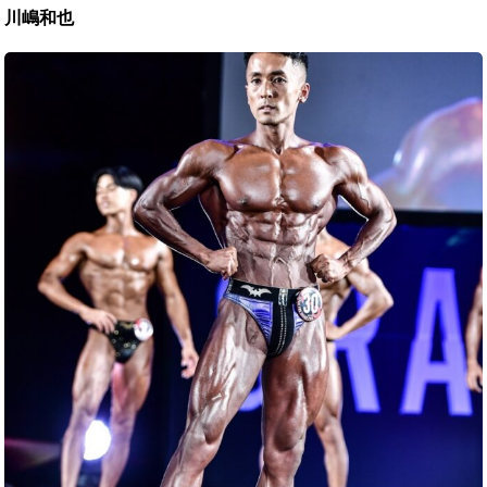
川嶋和也
佐
藤
勇
治