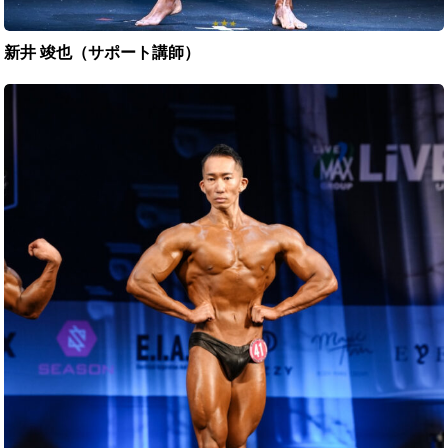
新井 竣也（サポート講師）
綱
嶋
昭