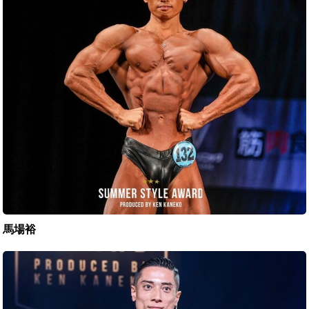
馬場裕
上
野
あ
つ