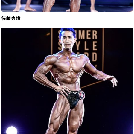
佐藤勇治
西
本
耕
亮