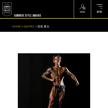
? ? ? ? ?
? ? ? ? ?
SUMMER STYLE AWARD
HOME
>
SSA PRO
>
堂前 勇太