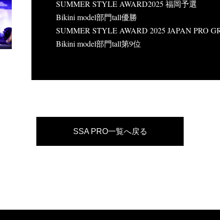
SUMMER STYLE AWARD2025 福岡
予選
Bikini model部門tall優勝
SUMMER STYLE AWARD 2025 JAPAN PRO G
Bikini model部門tall第9
位
SSA PRO一覧へ戻る