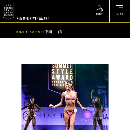
? ? ? ? ?
? ? ? ? ?
SUMMER STYLE AWARD
HOME
>
SSA PRO
>
平間 由香