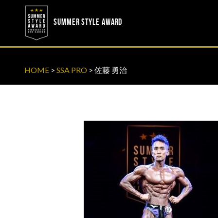
? ? ? ? ?
? ? ? ? ?
SUMMER STYLE AWARD
HOME
>
SSA PRO
>
佐藤 勇治