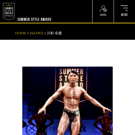
? ? ? ? ?
? ? ? ? ?
SUMMER STYLE AWARD
HOME
>
SSA PRO
>
川村 卓優