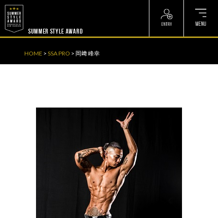
? ? ? ? ?
? ? ? ? ?
SUMMER STYLE AWARD
HOME
>
SSA PRO
>
岡﨑 峰幸