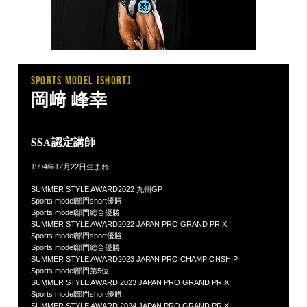
SPORTS MODEL [short]
岡﨑 峰幸
SSA認定講師
1994年12月22日生まれ
SUMMER STYLE AWARD2022 九州GP
Sports model部門short優勝
Sports model部門総合優勝
SUMMER STYLE AWARD2022 JAPAN PRO GRAND PRIX
Sports model部門short優勝
Sports model部門総合優勝
SUMMER STYLE AWARD2023 JAPAN PRO CHAMPIONSHIP
Sports model部門第5位
SUMMER STYLE AWARD 2023 JAPAN PRO GRAND PRIX
Sports model部門short優勝
SUMMER STYLE AWARD 2024 JAPAN PRO GRAND PRIX