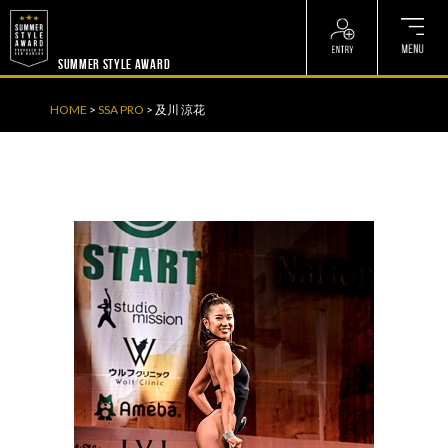
? ? ? ? ?
? ? ? ? ?
SUMMER STYLE AWARD
HOME
>
SSA PRO
>
及川 涼花