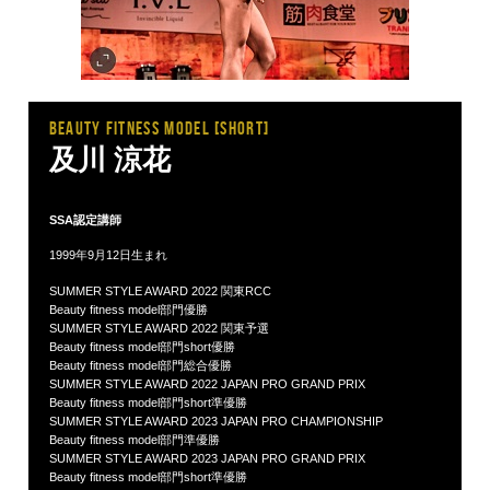
BEAUTY FITNESS MODEL [short]
及川 涼花
SSA認定講師
1999年9月12日生まれ
SUMMER STYLE AWARD 2022 関東RCC
Beauty fitness model部門優勝
SUMMER STYLE AWARD 2022 関東予選
Beauty fitness model部門short優勝
Beauty fitness model部門総合優勝
SUMMER STYLE AWARD 2022 JAPAN PRO GRAND PRIX
Beauty fitness model部門short準優勝
SUMMER STYLE AWARD 2023 JAPAN PRO CHAMPIONSHIP
Beauty fitness model部門準優勝
SUMMER STYLE AWARD 2023 JAPAN PRO GRAND PRIX
Beauty fitness model部門short準優勝