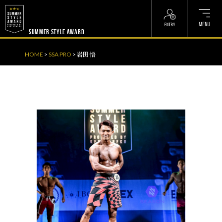
? ? ? ? ?
? ? ? ? ?
SUMMER STYLE AWARD
HOME
>
SSA PRO
>
岩田 悟