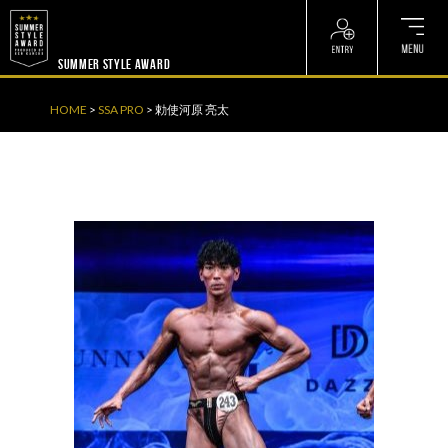
? ? ? ? ?
? ? ? ? ?
SUMMER STYLE AWARD
HOME
>
SSA PRO
>
勅使河原 亮太