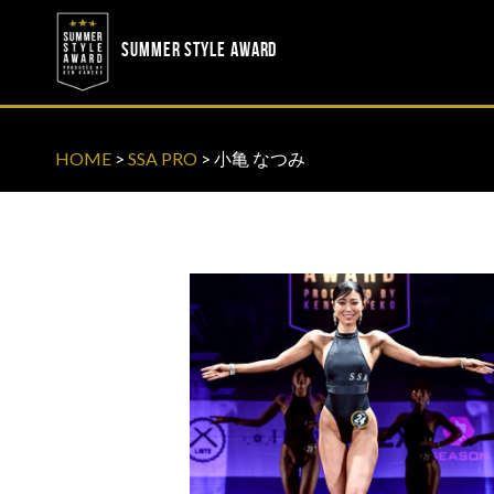
? ? ? ? ?
? ? ? ? ?
SUMMER STYLE AWARD
HOME
>
SSA PRO
>
小亀 なつみ