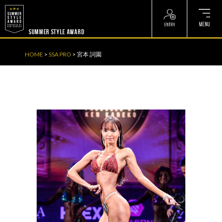
? ? ? ? ?
? ? ? ? ?
SUMMER STYLE AWARD
HOME
>
SSA PRO
>
宮本 詞園