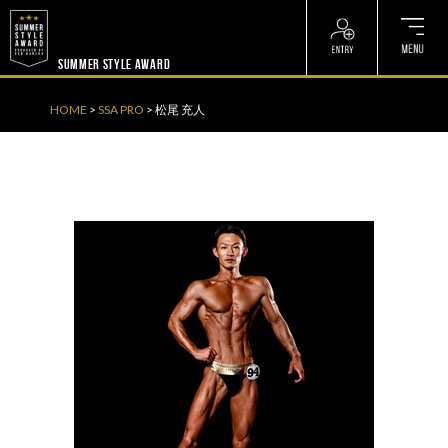
? ? ? ? ?
? ? ? ? ?
SUMMER STYLE AWARD
HOME
>
SSA PRO
>
松尾 充人