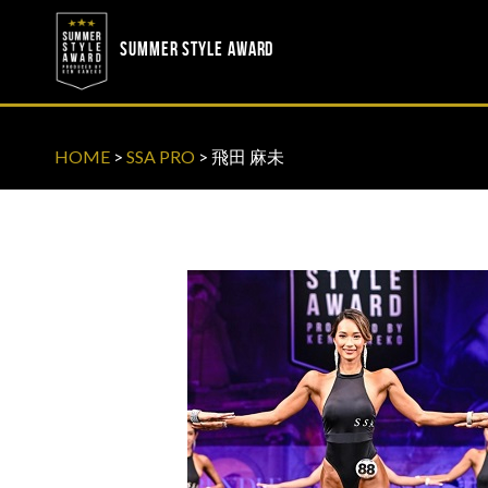
? ? ? ? ?
? ? ? ? ?
SUMMER STYLE AWARD
HOME
>
SSA PRO
>
飛田 麻未