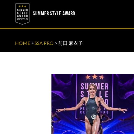
? ? ? ? ?
? ? ? ? ?
SUMMER STYLE AWARD
HOME
>
SSA PRO
>
前田 麻衣子