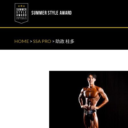
? ? ? ? ?
? ? ? ? ?
SUMMER STYLE AWARD
HOME
>
SSA PRO
>
助政 桂多