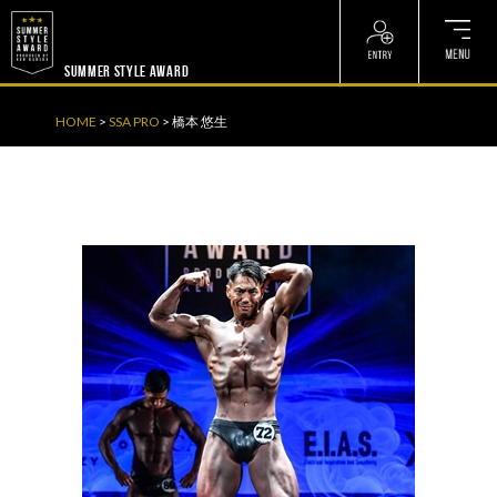
? ? ? ? ?
? ? ? ? ?
SUMMER STYLE AWARD
HOME
>
SSA PRO
>
橋本 悠生