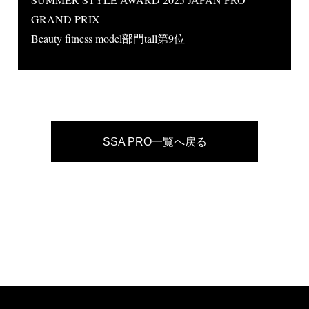
GRAND PRIX
Beauty fitness model部門tall第9位
SSA PRO一覧へ戻る