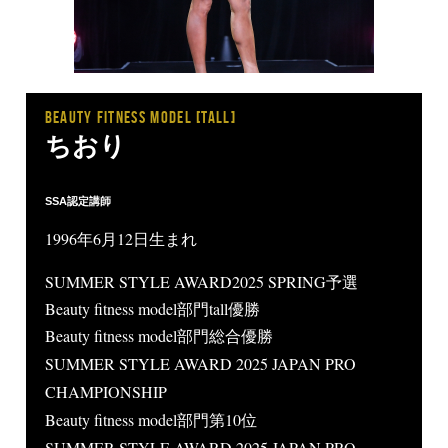
BEAUTY FITNESS MODEL [tall]
ちおり
SSA認定講師
1996年6月12日生まれ
SUMMER STYLE AWARD2025 SPRING予選
Beauty fitness model部門tall優勝
Beauty fitness model部門総合優勝
SUMMER STYLE AWARD 2025 JAPAN PRO
CHAMPIONSHIP
Beauty fitness model部門第10位
SUMMER STYLE AWARD 2025 JAPAN PRO