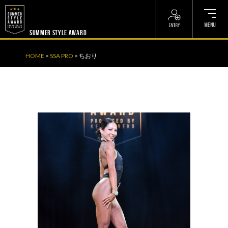
? ? ? ? ?
? ? ? ? ?
SUMMER STYLE AWARD
HOME
>
SSA PRO
>
ちおり