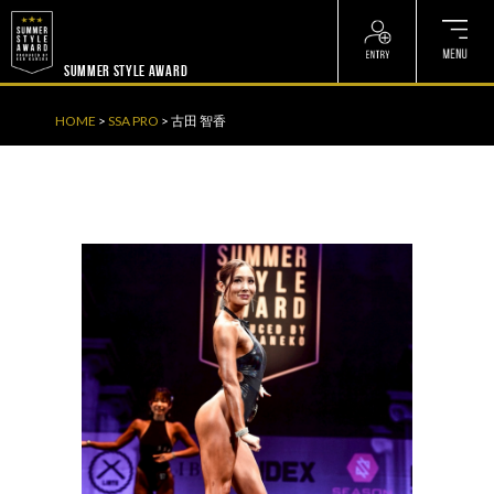
? ? ? ? ?
? ? ? ? ?
SUMMER STYLE AWARD
HOME
>
SSA PRO
>
古田 智香