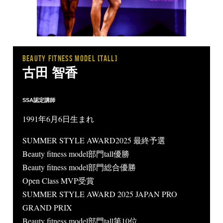
BEAUTY FITNESS MODEL [tall]
古田 智香
SSA認定講師
1991年6月6日生まれ
SUMMER STYLE AWARD2025 最終予選
Beauty fitness model部門tall優勝
Beauty fitness model部門総合優勝
Open Class MVP受賞
SUMMER STYLE AWARD 2025 JAPAN PRO
GRAND PRIX
Beauty fitness model部門tall第10位