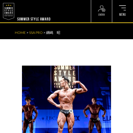
? ? ? ? ?
? ? ? ? ?
SUMMER STYLE AWARD
HOME
>
SSA PRO
>
綱嶋 昭