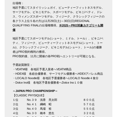
出場権：
地区予選にてスタイリッシュガイ、ビューティーフィットネスモデル、
サーフモデル、ビキニモデル、スポーツモデル、ビキニ/ベティ、ドレ
ス、ウィメンズスポーツモデル、フィジーク、クラシックフィジークの
各クラス上位５名の方は11月29日(土)～30日(日)REGIONAL
QUALIFYING FINALの出場権獲得。
※2025～PRO対象カテゴリーも開
催
地区予選にてスポーツモデル(ショート、ミドル、トール）、ビキニ/ベ
ティ、フィジーク、ビューティーフィットネスモデル(ショート、トー
ル)、クラシックフィジーク、ビキニモデル(ショート、トール)の優勝
者はPRO契約権利の獲得。
PRO契約後、11月に開催の各PRO戦へエントリーが可能となる。
予選副賞贈呈：
・VEATM様 各地区予選入賞者へVEATM商品
・HDEX様 各総合優勝者、サーフモデル優勝者へHDEXアパレル商品
・LOCALO Noodle様 各地区予選優勝者へLOCALO Noodle４食分
・Dolce Ino様 各地区予選各優勝者へDolce Ino１０個
～JAPAN PRO CHAMPIONSHIP～
【CLASSIC PHYSIQUE】
１位 No.３９ 浅香 亮太郎 ８００点
２位 No.４１ 綱嶋 昭 ５７０点
３位 No.４０ 馬場 裕 ５５０点
４位 No.３０ 橋本 悠生 ３２０点