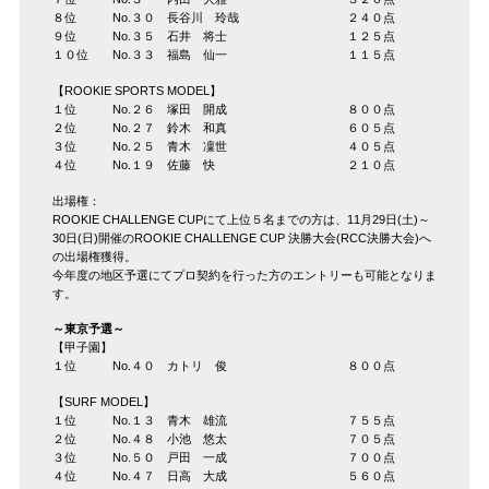
８位 No.３０ 長谷川 玲哉 ２４０点
９位 No.３５ 石井 将士 １２５点
１０位 No.３３ 福島 仙一 １１５点
【ROOKIE SPORTS MODEL】
１位 No.２６ 塚田 開成 ８００点
２位 No.２７ 鈴木 和真 ６０５点
３位 No.２５ 青木 凜世 ４０５点
４位 No.１９ 佐藤 快 ２１０点
出場権：
ROOKIE CHALLENGE CUPにて上位５名までの方は、11月29日(土)～
30日(日)開催のROOKIE CHALLENGE CUP 決勝大会(RCC決勝大会)へ
の出場権獲得。
今年度の地区予選にてプロ契約を行った方のエントリーも可能となりま
す。
～東京予選～
【甲子園】
１位 No.４０ カトリ 俊 ８００点
【SURF MODEL】
１位 No.１３ 青木 雄流 ７５５点
２位 No.４８ 小池 悠太 ７０５点
３位 No.５０ 戸田 一成 ７００点
４位 No.４７ 日高 大成 ５６０点