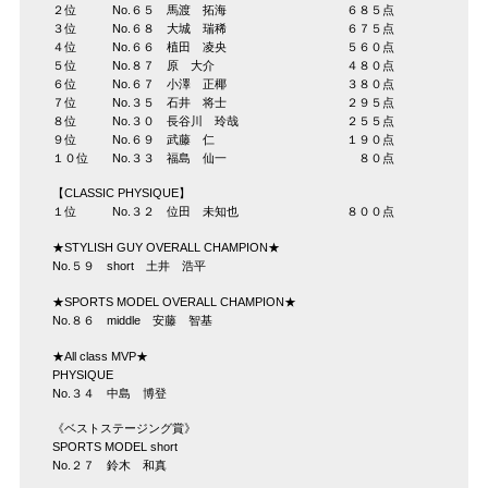
２位 No.６５ 馬渡 拓海 ６８５点
３位 No.６８ 大城 瑞稀 ６７５点
４位 No.６６ 植田 凌央 ５６０点
５位 No.８７ 原 大介 ４８０点
６位 No.６７ 小澤 正椰 ３８０点
７位 No.３５ 石井 将士 ２９５点
８位 No.３０ 長谷川 玲哉 ２５５点
９位 No.６９ 武藤 仁 １９０点
１０位 No.３３ 福島 仙一 ８０点
【CLASSIC PHYSIQUE】
１位 No.３２ 位田 未知也 ８００点
★STYLISH GUY OVERALL CHAMPION★
No.５９ short 土井 浩平
★SPORTS MODEL OVERALL CHAMPION★
No.８６ middle 安藤 智基
★All class MVP★
PHYSIQUE
No.３４ 中島 博登
《ベストステージング賞》
SPORTS MODEL short
No.２７ 鈴木 和真