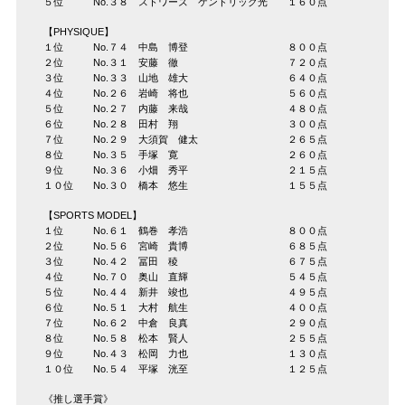
５位 No.３８ ストワーズ ケンドリック光 １６０点
【PHYSIQUE】
１位 No.７４ 中島 博登 ８００点
２位 No.３１ 安藤 徹 ７２０点
３位 No.３３ 山地 雄大 ６４０点
４位 No.２６ 岩崎 将也 ５６０点
５位 No.２７ 内藤 来哉 ４８０点
６位 No.２８ 田村 翔 ３００点
７位 No.２９ 大須賀 健太 ２６５点
８位 No.３５ 手塚 寛 ２６０点
９位 No.３６ 小畑 秀平 ２１５点
１０位 No.３０ 橋本 悠生 １５５点
【SPORTS MODEL】
１位 No.６１ 鶴巻 孝浩 ８００点
２位 No.５６ 宮崎 貴博 ６８５点
３位 No.４２ 冨田 稜 ６７５点
４位 No.７０ 奥山 直輝 ５４５点
５位 No.４４ 新井 竣也 ４９５点
６位 No.５１ 大村 航生 ４００点
７位 No.６２ 中倉 良真 ２９０点
８位 No.５８ 松本 賢人 ２５５点
９位 No.４３ 松岡 力也 １３０点
１０位 No.５４ 平塚 洸至 １２５点
《推し選手賞》