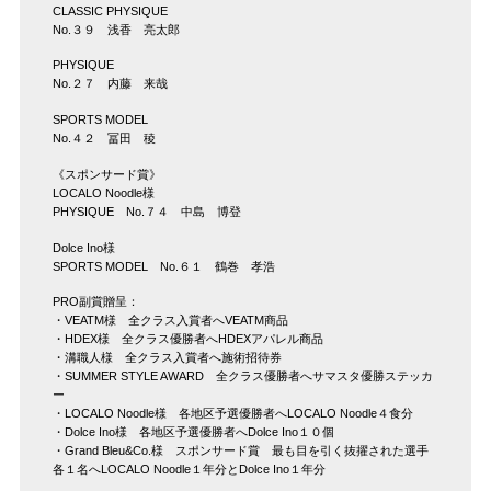
CLASSIC PHYSIQUE
No.３９ 浅香 亮太郎
PHYSIQUE
No.２７ 内藤 来哉
SPORTS MODEL
No.４２ 冨田 稜
《スポンサード賞》
LOCALO Noodle様
PHYSIQUE No.７４ 中島 博登
Dolce Ino様
SPORTS MODEL No.６１ 鶴巻 孝浩
PRO副賞贈呈：
・VEATM様 全クラス入賞者へVEATM商品
・HDEX様 全クラス優勝者へHDEXアパレル商品
・溝職人様 全クラス入賞者へ施術招待券
・SUMMER STYLE AWARD 全クラス優勝者へサマスタ優勝ステッカ
ー
・LOCALO Noodle様 各地区予選優勝者へLOCALO Noodle４食分
・Dolce Ino様 各地区予選優勝者へDolce Ino１０個
・Grand Bleu&Co.様 スポンサード賞 最も目を引く抜擢された選手
各１名へLOCALO Noodle１年分とDolce Ino１年分