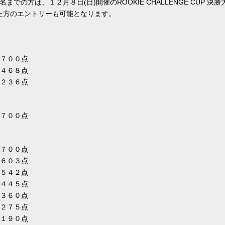
上位５名までの方は、１２月８日(日)開催のROOKIE CHALLENGE CUP
た方のエントリーも可能となります。
７００点
４６８点
２３６点
７００点
７００点
６０３点
５４２点
４４５点
３６０点
２７５点
１９０点