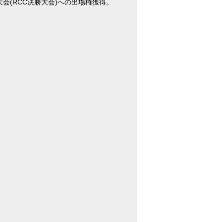
 決勝大会(RCC決勝大会)への出場権獲得。