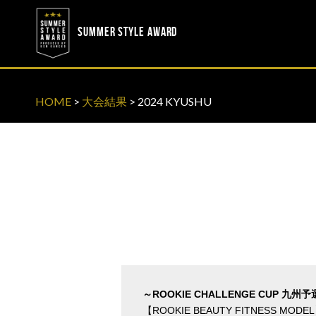
? ? ? ? ?
? ? ? ? ?
SUMMER STYLE AWARD
HOME
>
大会結果
>
2024 KYUSHU
～ROOKIE CHALLENGE CUP 九州
【ROOKIE BEAUTY FITNESS MODE