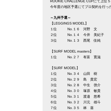
ROOKIE CHALLENGE CUPにて
今年度の地区予選にてプロ契約を行っ
～九州予選～
【LEGGINGS MODEL】
１位 No.１６ 河野 文 
２位 No.１４ 今井 美紀子 
３位 No.１３ 西尾 佳純 
【SURF MODEL masters】
１位 No.２７ 有富 寛滋 
【SURF MODEL】
１位 No.３４ 山田 樹 
２位 No.２９ 島 貴宏 
３位 No.２８ 中生 啓介 
４位 No.３０ 塚原 敏貴 
５位 No.３１ 渡邉 悠希 
６位 No.３２ 川元 雄斗 
７位 No.３５ 林 葵 