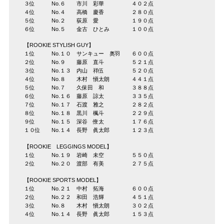
３位 No.６ 市川 彩華 ４０２点
４位 No.４ 高橋 慶香 ２８０点
５位 No.２ 荻原 愛 １９０点
６位 No.５ 金古 ひとみ １００点
【ROOKIE STYLISH GUY】
１位 No.１０ サンキュー 奥羽 ６００点
２位 No.９ 藤原 直斗 ５２１点
３位 No.１３ 内山 祥伍 ５２０点
４位 No.８ 木村 愼太朗 ４４１点
５位 No.７ 久保田 和 ３８８点
６位 No.１６ 藤原 諒太 ３３５点
７位 No.１７ 石渡 雅之 ２８２点
８位 No.１８ 黒川 楓斗 ２２９点
９位 No.１５ 深谷 僚太 １７６点
１０位 No.１４ 長野 眞太郎 １２３点
【ROOKIE LEGGINGS MODEL】
１位 No.１９ 岩崎 未空 ５５０点
２位 No.２０ 渡部 有美 ２７５点
【ROOKIE SPORTS MODEL】
１位 No.２１ 中村 拓海 ６００点
２位 No.２２ 和田 浩輝 ４５１点
３位 No.８ 木村 愼太朗 ３０２点
４位 No.１４ 長野 眞太郎 １５３点