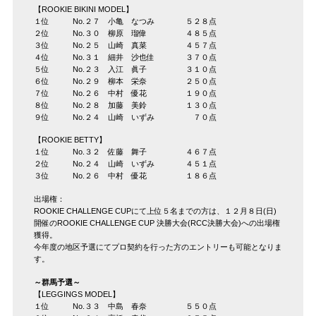
【ROOKIE BIKINI MODEL】
１位 No.２７ 小亀 なつみ ５２８点
２位 No.３０ 柳原 瑠偉 ４８５点
３位 No.２５ 山崎 真菜 ４５７点
４位 No.３１ 細井 沙也佳 ３７０点
５位 No.２３ 入江 眞子 ３１０点
６位 No.２９ 柳本 栄奈 ２５０点
７位 No.２６ 中村 優花 １９０点
８位 No.２８ 加藤 美鈴 １３０点
９位 No.２４ 山崎 いずみ ７０点
【ROOKIE BETTY】
１位 No.３２ 佐藤 舞子 ４６７点
２位 No.２４ 山崎 いずみ ４５１点
３位 No.２６ 中村 優花 １８６点
出場権：
ROOKIE CHALLENGE CUPにて上位５名までの方は、１２月８日(日)
開催のROOKIE CHALLENGE CUP 決勝大会(RCC決勝大会)への出場権
獲得。
今年度の地区予選にてプロ契約を行った方のエントリーも可能となりま
す。
～群馬予選～
【LEGGINGS MODEL】
１位 No.３３ 中島 春奈 ５５０点