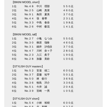
【BIKINI MODEL short】
１位 No.４８ 中川 理那 ５５０点
２位 No.２５ 山崎 真菜 ４６０点
３位 No.９１ 角田 夏美 ３７０点
４位 No.４４ 張 春華 ２３１点
５位 No.３３ 中島 春奈 １９８点
６位 No.２６ 中村 優花 １４１点
【BIKINI MODEL tall】
１位 No.２７ 小亀 なつみ ５５０点
２位 No.３０ 柳原 瑠偉 ４６０点
３位 No.３１ 細井 沙也佳 ３７０点
４位 No.４７ 川村 奈々子 ２８０点
５位 No.２３ 入江 眞子 １９０点
６位 No.２８ 加藤 美鈴 １００点
【STYLISH GUY masters】
１位 No.５２ 安達 雄二 ６００点
２位 No.３７ 斎藤 祐平 ５０１点
３位 No.５０ 林 俊行 ３６９点
４位 No.３６ 牧島 洋介 ３３６点
５位 No.５１ 今井 誠 ２０４点
６位 No.３９ 宮崎 一男 １０５点
【STYLISH GUY short】
１位 No.５４ 小林 裕樹 ６００点
２位 No.５５ 北 和輝 ５２７点