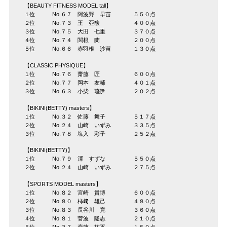
【BEAUTY FITNESS MODEL tall】
１位 No.６７ 阿波野 早苗 ５５０点
２位 No.７３ 王 亞馥 ４００点
３位 No.７５ 大田 七重 ３７０点
４位 No.７４ 関根 蘭 ２００点
５位 No.６６ 赤羽根 沙苗 １３０点
【CLASSIC PHYSIQUE】
１位 No.７６ 齋藤 匠 ６００点
２位 No.７７ 岡本 友輔 ４０１点
３位 No.６３ 小柴 琉伊 ２０２点
【BIKINI(BETTY) masters】
１位 No.３２ 佐藤 舞子 ５１７点
２位 No.２４ 山崎 いずみ ３３５点
３位 No.７８ 塩入 彩子 ２５２点
【BIKINI(BETTY)】
１位 No.７９ 澤 すずな ５５０点
２位 No.２４ 山崎 いずみ ２７５点
【SPORTS MODEL masters】
１位 No.８２ 宮崎 貴博 ６００点
２位 No.８０ 柿﨑 雄己 ４８０点
３位 No.８３ 長谷川 寛 ３６０点
４位 No.８１ 菅波 隆志 ２１０点