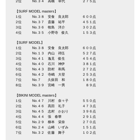
２位 No.３４ 高橋 幸代 ２７５点
【SURF MODEL masters】
１位 No.３８ 安食 良太郎 ６００点
２位 No.３７ 斎藤 祐平 ４５１点
３位 No.３６ 牧島 洋介 ３０２点
４位 No.３５ 小野寺 俊久 １５３点
【SURF MODEL】
１位 No.３８ 安食 良太郎 ６００点
２位 No.１３ 内山 祥伍 ５２７点
３位 No.４１ 逸見 俊生 ４５４点
４位 No.４０ 石川 神伊 ３８１点
５位 No.４３ 防村 和馬 ２７２点
６位 No.４２ 寺嶋 大登 ２５３点
７位 No.７ 久保田 和 １８０点
８位 No.３９ 宮崎 一男 ８９点
【BIKINI MODEL masters】
１位 No.４７ 川村 奈々子 ５５０点
２位 No.４６ 髙田 礼子 ４７３点
３位 No.４５ 志村 かおり ３９６点
４位 No.４４ 張 春華 ２９１点
５位 No.２９ 柳本 栄奈 ２７０点
６位 No.２４ 山崎 いずみ １５１点
７位 No.３２ 佐藤 舞子 １０２点