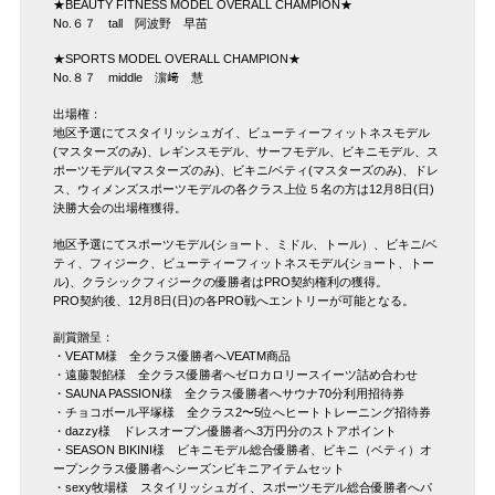
★BEAUTY FITNESS MODEL OVERALL CHAMPION★
No.６７ tall 阿波野 早苗
★SPORTS MODEL OVERALL CHAMPION★
No.８７ middle 濵﨑 慧
出場権：
地区予選にてスタイリッシュガイ、ビューティーフィットネスモデル
(マスターズのみ)、レギンスモデル、サーフモデル、ビキニモデル、ス
ポーツモデル(マスターズのみ)、ビキニ/ベティ(マスターズのみ)、ドレ
ス、ウィメンズスポーツモデルの各クラス上位５名の方は12月8日(日)
決勝大会の出場権獲得。
地区予選にてスポーツモデル(ショート、ミドル、トール）、ビキニ/ベ
ティ、フィジーク、ビューティーフィットネスモデル(ショート、トー
ル)、クラシックフィジークの優勝者はPRO契約権利の獲得。
PRO契約後、12月8日(日)の各PRO戦へエントリーが可能となる。
副賞贈呈：
・VEATM様 全クラス優勝者へVEATM商品
・遠藤製餡様 全クラス優勝者へゼロカロリースイーツ詰め合わせ
・SAUNA PASSION様 全クラス優勝者へサウナ70分利用招待券
・チョコボール平塚様 全クラス2〜5位へヒートトレーニング招待券
・dazzy様 ドレスオープン優勝者へ3万円分のストアポイント
・SEASON BIKINI様 ビキニモデル総合優勝者、ビキニ（ベティ）オ
ープンクラス優勝者へシーズンビキニアイテムセット
・sexy牧場様 スタイリッシュガイ、スポーツモデル総合優勝者へパ