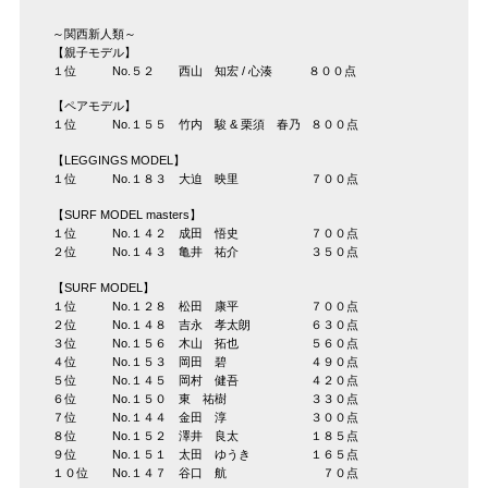
～関西新人類～
【親子モデル】
１位 No.５２ 西山 知宏 / 心湊 ８００点
【ペアモデル】
１位 No.１５５ 竹内 駿 & 栗須 春乃 ８００点
【LEGGINGS MODEL】
１位 No.１８３ 大迫 映里 ７００点
【SURF MODEL masters】
１位 No.１４２ 成田 悟史 ７００点
２位 No.１４３ 亀井 祐介 ３５０点
【SURF MODEL】
１位 No.１２８ 松田 康平 ７００点
２位 No.１４８ 吉永 孝太朗 ６３０点
３位 No.１５６ 木山 拓也 ５６０点
４位 No.１５３ 岡田 碧 ４９０点
５位 No.１４５ 岡村 健吾 ４２０点
６位 No.１５０ 東 祐樹 ３３０点
７位 No.１４４ 金田 淳 ３００点
８位 No.１５２ 澤井 良太 １８５点
９位 No.１５１ 太田 ゆうき １６５点
１０位 No.１４７ 谷口 航 ７０点