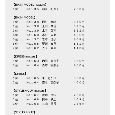
【BIKINI MODEL masters】
１位 No.１３５ 杉江 紀理子 ７００点
【BIKINI MODEL】
１位 No.１３８ 西村 幸穂 ６７９点
２位 No.１３６ 玉田 栞音 ５９５点
３位 No.１３９ 水谷 葉南 ５３２点
４位 No.１６０ 志村 未夢 ４０６点
５位 No.１３７ 岩本 佳子 ３０８点
６位 No.１５５ 栗須 春乃 １８２点
７位 No.１６２ 児玉 夏美 １４０点
【DRESS masters】
１位 No.１６３ 内田 嘉奈子 ６５０点
２位 No.１６４ 森本 実奈子 ４００点
【DRESS】
１位 No.１６５ 東 あかり ６５０点
２位 No.１６４ 森本 実奈子 ４００点
【STYLISH GUY masters】
１位 No.１６７ 渡辺 浩行 ７００点
２位 No.１６８ 田中 威之 ４６８点
３位 No.１６６ 丸山 昌吾 ２３６点
【STYLISH GUY】