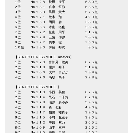
１位 No.１２８ 松田 康平 ６８０点
２位 No.１３１ 宮永 哲弥 ６３５点
３位 No.１３３ 黒田 貴大 ５７５点
４位 No.１７１ 荒木 翔 ４９０点
５位 No.１５３ 岡田 碧 ３８０点
６位 No.１５６ 木山 拓也 ３５５点
７位 No.１７２ 松山 周平 ３１５点
８位 No.１２９ 三角 伸弥 １８５点
９位 No.１２７ 橋本 聡 １５０点
１０位 No.１３０ 伊藤 裕次 ８５点
【BEAUTY FITNESS MODEL masters】
１位 No.１２０ 富加見 絵美 ６７５点
２位 No.１１８ 櫻井 裕子 ５１４点
３位 No.１０６ 大坪 まどか ３３９点
４位 No.１７６ 高取 高子 ２２８点
【BEAUTY FITNESS MODEL】
１位 No.１１０ 小西 美穂 ６７５点
２位 No.１１４ 黒石 二千賀 ６２０点
３位 No.１７８ 須原 あゆみ ５９５点
４位 No.１１９ 森 七彩 ４９０点
５位 No.１１７ 柏尾 祐貴子 ３９０点
６位 No.１１５ 今村 花菜子 ３８０点
７位 No.１１２ 中田 紫乃 ２６５点
８位 No.１０９ 山本 麻尋 ２２５点
９位 No.１８０ 高島 早紀 １２０点