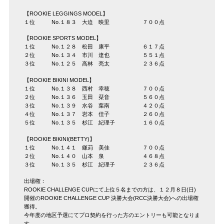
【ROOKIE LEGGINGS MODEL】
１位 No.１８３ 大迫 映里 ７００点
【ROOKIE SPORTS MODEL】
１位 No.１２８ 松田 康平 ６１７点
２位 No.１３４ 市川 達也 ５５１点
３位 No.１２５ 高林 亮太 ２３６点
【ROOKIE BIKINI MODEL】
１位 No.１３８ 西村 幸穂 ７００点
２位 No.１３６ 玉田 栞音 ５６０点
３位 No.１３９ 水谷 葉南 ４２０点
４位 No.１３７ 岩本 佳子 ２６０点
５位 No.１３５ 杉江 紀理子 １６０点
【ROOKIE BIKINI(BETTY)】
１位 No.１４１ 鎌苅 美佳 ７００点
２位 No.１４０ 山本 泉 ４６８点
３位 No.１３５ 杉江 紀理子 ２３６点
出場権：
ROOKIE CHALLENGE CUPにて上位５名までの方は、１２月８日(日)
開催のROOKIE CHALLENGE CUP 決勝大会(RCC決勝大会)への出場権
獲得。
今年度の地区予選にてプロ契約を行った方のエントリーも可能となりま
す。