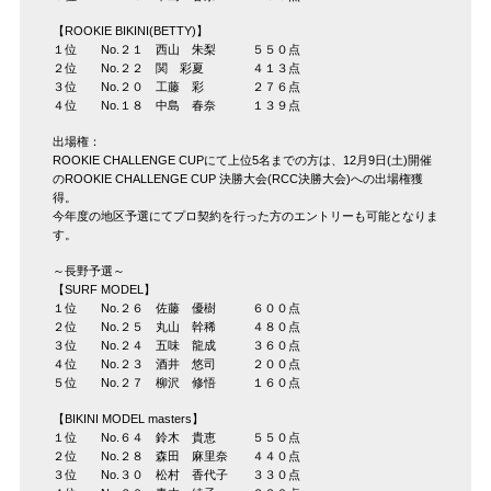
【ROOKIE BIKINI(BETTY)】
１位 No.２１ 西山 朱梨 ５５０点
２位 No.２２ 関 彩夏 ４１３点
３位 No.２０ 工藤 彩 ２７６点
４位 No.１８ 中島 春奈 １３９点
出場権：
ROOKIE CHALLENGE CUPにて上位5名までの方は、12月9日(土)開催
のROOKIE CHALLENGE CUP 決勝大会(RCC決勝大会)への出場権獲
得。
今年度の地区予選にてプロ契約を行った方のエントリーも可能となりま
す。
～長野予選～
【SURF MODEL】
１位 No.２６ 佐藤 優樹 ６００点
２位 No.２５ 丸山 幹稀 ４８０点
３位 No.２４ 五味 龍成 ３６０点
４位 No.２３ 酒井 悠司 ２００点
５位 No.２７ 柳沢 修悟 １６０点
【BIKINI MODEL masters】
１位 No.６４ 鈴木 貴恵 ５５０点
２位 No.２８ 森田 麻里奈 ４４０点
３位 No.３０ 松村 香代子 ３３０点