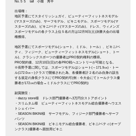
No.５５ tall 小畑 秀平
出場権：
地区予選にてスタイリッシュガイ、ビューティーフィットネスモデル
(マスターズのみ)、サーフモデル、ビキニモデル、スポーツモデル(マ
スターズのみ)、ビキニ/ベティ(マスターズのみ)、ドレス、ウィメンズ
スポーツモデルの各クラス上位５名の方は12月9日(土)決勝大会の出場
権獲得。
地区予選にてスポーツモデル(ショート、ミドル、トール）、ビキニ/ベ
ティ、フィジーク、ビューティーフィットネスモデル(ショート、トー
ル)、クラシックスポーツの優勝者はPRO契約権利の獲得。
PRO契約後、12月10日(日)の各PRO戦へエントリーが可能となる。
※長野予選に関しては、スポーツモデルはショート(～171.9㎝)・トー
ル(172.0㎝～)クラスで開催された為、各優勝者計２名のみ自身の該当
する規定の身長クラスにてPRO契約可(例：今大会にてトールクラス優
勝者が172㎝の場合→ミドルクラスにてPRO契約)
副賞贈呈：
・dazzy store様 ドレス部門優勝者へ3万円分ストアポイント
・スリムタム様 ビューティーフィットネスモデル総合優勝者へウエス
トシェイパー
・SEASON BIKINI様 サーフモデル、フィジーク部門優勝者へサーフ
パンツ
・SEASON BIKINI様 ビキニモデル総合優勝者、ビキニ/ベティ(オープ
ンクラス)優勝者へ競技用ビキニ