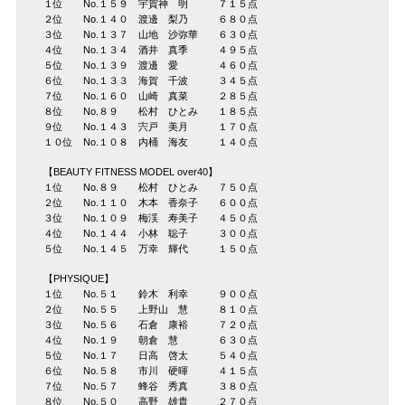
１位 No.１５９ 宇賀神 明 ７１５点
２位 No.１４０ 渡邊 梨乃 ６８０点
３位 No.１３７ 山地 沙弥華 ６３０点
４位 No.１３４ 酒井 真季 ４９５点
５位 No.１３９ 渡邊 愛 ４６０点
６位 No.１３３ 海賀 千波 ３４５点
７位 No.１６０ 山崎 真菜 ２８５点
８位 No.８９ 松村 ひとみ １８５点
９位 No.１４３ 宍戸 美月 １７０点
１０位 No.１０８ 内桶 海友 １４０点
【BEAUTY FITNESS MODEL over40】
１位 No.８９ 松村 ひとみ ７５０点
２位 No.１１０ 木本 香奈子 ６００点
３位 No.１０９ 梅渓 寿美子 ４５０点
４位 No.１４４ 小林 聡子 ３００点
５位 No.１４５ 万幸 輝代 １５０点
【PHYSIQUE】
１位 No.５１ 鈴木 利幸 ９００点
２位 No.５５ 上野山 慧 ８１０点
３位 No.５６ 石倉 康裕 ７２０点
４位 No.１９ 朝倉 慧 ６３０点
５位 No.１７ 日高 啓太 ５４０点
６位 No.５８ 市川 硬暉 ４１５点
７位 No.５７ 蜂谷 秀真 ３８０点
８位 No.５０ 高野 雄貴 ２７０点