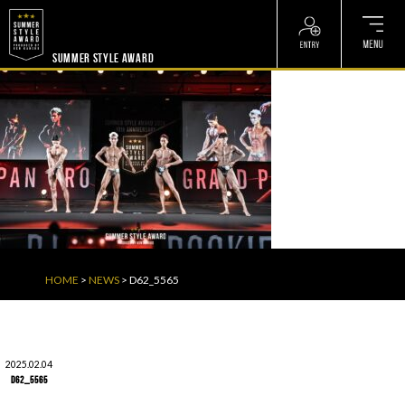
? ? ? ? ?
? ? ? ? ?
SUMMER STYLE AWARD
HOME
>
NEWS
>
D62_5565
2025.02.04
D62_5565