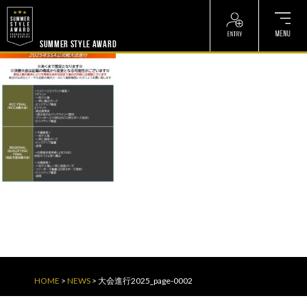
? ? ? ? ?
? ? ? ? ?
SUMMER STYLE AWARD
HOME
>
NEWS
>
大会進行2025_page-0002