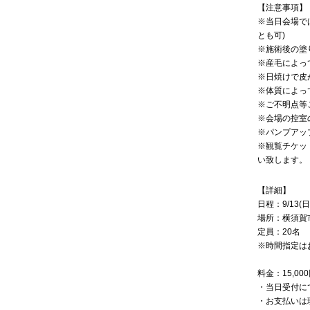
【注意事項】
※当日会場で
とも可)
※施術後の塗
※産毛によっ
※日焼けで皮
※体質によっ
※ご不明点等
※会場の控室
※パンプアッ
※観覧チケッ
い致します。
【詳細】
日程：9/13(日
場所：横須賀
定員：20名
※時間指定は
料金：15,00
・当日受付に
・お支払いは