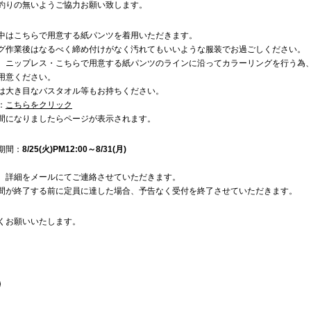
釣りの無いようご協力お願い致します。
中はこちらで用意する紙パンツを着用いただきます。
グ作業後はなるべく締め付けがなく汚れてもいいような服装でお過ごしください。
、ニップレス・こちらで用意する紙パンツのラインに沿ってカラーリングを行う為
用意ください。
は大き目なバスタオル等もお持ちください。
：
こちらをクリック
間になりましたらページが表示されます。
期間：
8/25(火)PM12:00～
8
/31(月)
、詳細をメールにてご連絡させていただきます。
間が終了する前に定員に達した場合、予告なく受付を終了させていただきます。
くお願いいたします。