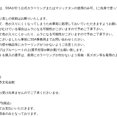
は、SSAが行う公式カラーリングまたはマジックタンの使用のみ可。(ご自身で塗っ
り直しの依頼はお断りいたします。
て、色が入りにくくなってしまうため事前に処理しておいていただきますようお願
がむけている場合はムラになる可能性がございますので予めご了承下さい。
て色が入りにくかったり、ムラになる可能性がございますので予めご了承下さい。
ございましたら事前にSSA事務局までお問い合わせください。
の壁や物品等にカラーリングがつかないようご注意ください。
プはブルーシートの上(選手控室or舞台裏)でお願い致します。
トを購入の選手は、座席にカラーリングが付かないよう長袖・長ズボン等を着用の
)
市文化会館
お受け出来ませんのでご了承くださいませ。
0円(税込）
てお支払いいただきます。
現金のみとなっております。