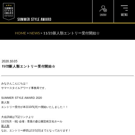
? ? ? ? ?
? ? ? ? ?
SUMMER STYLE AWARD
HOME
>
NEWS
>
11/23新人類エントリー受付開始☆
2020.10.05
11/23新人類エントリー受付開始☆
みなさんこんにちは！
サマースタイルアワード事務局です。
SUMMER STYLE AWARD 2020
新人類
エントリー受付が本日10/5(月)〜開始いたしました！！
大会詳細は下記リンクより
11/23(月・祝) 会場：青葉の森公園芸術文化ホール
新人類
なお、エントリー締切は11/1(日)までとなっております！