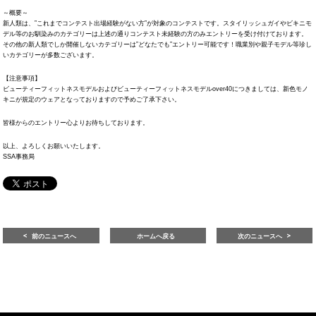
～概要～
新人類は、”これまでコンテスト出場経験がない方”が対象のコンテストです。スタイリッシュガイやビキニモ
デル等のお馴染みのカテゴリーは上述の通りコンテスト未経験の方のみエントリーを受け付けております。
その他の新人類でしか開催しないカテゴリーは”どなたでも”エントリー可能です！職業別や親子モデル等珍し
いカテゴリーが多数ございます。
【注意事項】
ビューティーフィットネスモデルおよびビューティーフィットネスモデルover40につきましては、新色モノ
キニが規定のウェアとなっておりますので予めご了承下さい。
皆様からのエントリー心よりお待ちしております。
以上、よろしくお願いいたします。
SSA事務局
前のニュースへ
ホームへ戻る
次のニュースへ