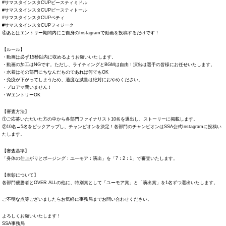
#サマスタインスタCUPビースティミドル
#サマスタインスタCUPビースティトール
#サマスタインスタCUPベティ
#サマスタインスタCUPフィジーク
④あとはエントリー期間内にご自身のInstagramで動画を投稿するだけです！
【ルール】
・動画は必ず15秒以内に収めるようお願いいたします。
・動画の加工はNGです。ただし、ライティングとBGMは自由！演出は選手の皆様にお任せいたします。
・水着はその部門にちなんだものであれば何でもOK
・免疫が下がってしまうため、過度な減量は絶対におやめください。
・プロアマ問いません！
・WエントリーOK
【審査方法】
①ご応募いただいた方の中から各部門ファイナリスト10名を選出し、ストーリーに掲載します。
②10名→5名をピックアップし、チャンピオンを決定！各部門のチャンピオンはSSA公式Instagramに投稿い
たします。
【審査基準】
「身体の仕上がりとポージング：ユーモア：演出」を「7：2：1」で審査いたします。
【表彰について】
各部門優勝者とOVER ALLの他に、特別賞として「ユーモア賞」と「演出賞」を1名ずつ選出いたします。
ご不明な点等ございましたらお気軽に事務局までお問い合わせください。
よろしくお願いいたします！
SSA事務局