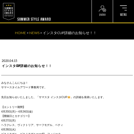
? ? ? ? ?
? ? ? ? ?
SUMMER STYLE AWARD
HOME
>
NEWS
>
インスタCUP詳細のお知らせ！！
2020.04.15
インスタCUP詳細のお知らせ！！
みなさんこんにちは！
サマースタイルアワード事務局です。
先日お知らせいたしました、「サマスタ インスタCUP
」の詳細を発表いたします。
【エントリー期間】
4月20日(月)～4月24日(金)
【開催日とカテゴリー】
4月27日(月)
ヘラクレス、ヴィクトリア、サーフモデル、ベティ
4月28日(火)