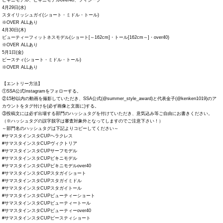
ビキニモデル、ビキニモデルover40、フィジーク
4月29日(水)
スタイリッシュガイ(ショート・ミドル・トール)
※OVER ALLあり
4月30日(木)
ビューティーフィットネスモデル(ショート[～162cm]・トール[162cm～]・over40)
※OVER ALLあり
5月1日(金)
ビースティ(ショート・ミドル・トール)
※OVER ALLあり
【エントリー方法】
①SSA公式Instagramをフォローする。
②15秒以内の動画を撮影していただき、SSA公式(@summer_style_award)と代表金子(@kenken1019)のア
カウントをタグ付けを(必ず画像と文面に)する。
③投稿文には必ず出場する部門のハッシュタグを付けていただき、意気込み等ご自由にお書きください。
（※ハッシュタグの誤字脱字は審査対象外となってしますのでご注意下さい！）
～部門名のハッシュタグは下記よりコピーしてください～
#サマスタインスタCUPヘラクレス
#サマスタインスタCUPヴィクトリア
#サマスタインスタCUPサーフモデル
#サマスタインスタCUPビキニモデル
#サマスタインスタCUPビキニモデルover40
#サマスタインスタCUPスタガイショート
#サマスタインスタCUPスタガイミドル
#サマスタインスタCUPスタガイトール
#サマスタインスタCUPビューティーショート
#サマスタインスタCUPビューティートール
#サマスタインスタCUPビューティーover40
#サマスタインスタCUPビースティショート