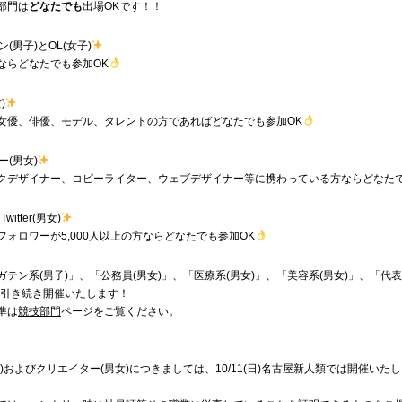
部門は
どなたでも
出場OKです！！
(男子)とOL(女子)
ならどなたでも参加OK
)
女優、俳優、モデル、タレントの方であればどなたでも参加OK
ー(男女)
クデザイナー、コピーライター、ウェブデザイナー等に携わっている方ならどなたで
 Twitter(男女)
フォロワーが5,000人以上の方ならどなたでも参加OK
テン系(男子)」、「公務員(男女)」、「医療系(男女)」、「美容系(男女)」、「代表
に引き続き開催いたします！
準は
競技部門
ページをご覧ください。
)およびクリエイター(男女)につきましては、10/11(日)名古屋新人類では開催いた
。