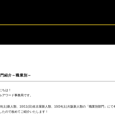
部門紹介～職業別～
にちは！
ルアワード事務局です。
/18(土)新人類、10/11(日)名古屋新人類、10/24(土)大阪新人類の「職業別部門」に
したので改めてご紹介いたします！