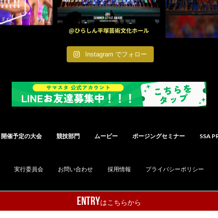
Instagram でフォロー
開催予定の大会
競技部門
ムービー
ポージングセミナー
SSA P
実行委員会
お問い合わせ
採用情報
プライバシーポリシー
ENTRY
はこちらから
©2015-2026 SummerStyleAward