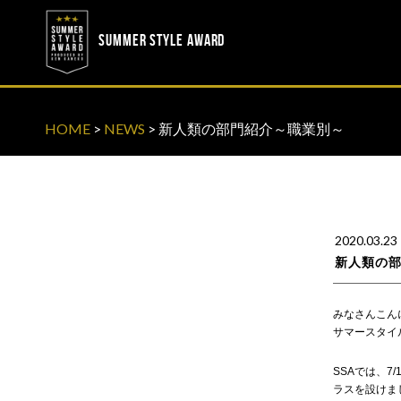
? ? ? ? ?
? ? ? ? ?
SUMMER STYLE AWARD
HOME
>
NEWS
>
新人類の部門紹介～職業別～
2020.03.23
新人類の
みなさんこん
サマースタイ
SSAでは、7
ラスを設けま