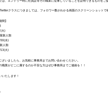
では、エントリー時に社員証等その職業に従事していることを証明できるものをご
ram , Twitterクラスにつきましては、フォロワー数がわかる画面のスクリーンショット
期間】
類
7(火)
名古屋新人類
/30(水)
大阪新人類
/13(火)
ございましたら、お気軽に事務局までお問い合わせください。
の職業がどこに属するのか不安な方はぜひ事務局までご連絡を！！
いいたします！