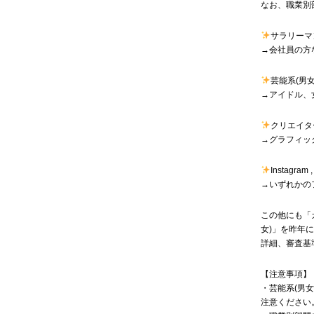
なお、職業別
サラリーマン
→会社員の方
芸能系(男女
→アイドル、
クリエイタ
→グラフィッ
Instagram ,
→いずれかの
この他にも「ガ
女)」を昨年
詳細、審査基
【注意事項】
・芸能系(男女
注意ください