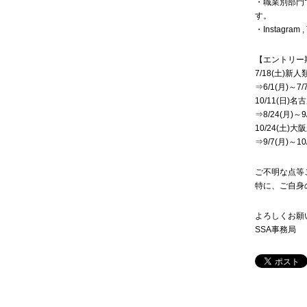
・職業別部門
す。
・Instag
【エントリー
7/18(土)新人
⇒6/1(月)～7/
10/11(日)
⇒8/24(月)～9
10/24(土)
⇒9/7(月)～10
ご不明な点等
特に、ご自身
よろしくお願
SSA事務局