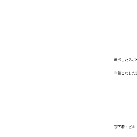
選択したスポ
※着こなしだ
③下着・ビキ