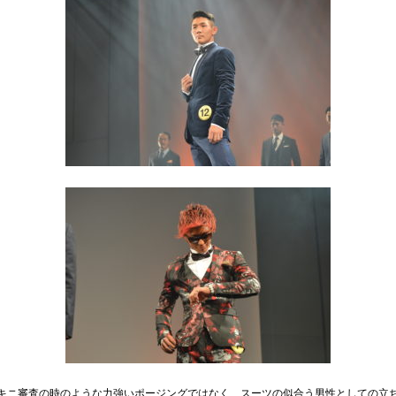
キニ審査の時のような力強いポージングではなく、スーツの似合う男性としての立ち