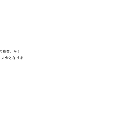
ス審査、そし
う大会となりま