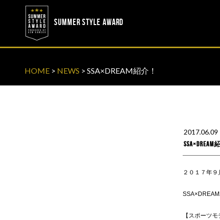
? ? ? ? ?
? ? ? ? ?
SUMMER STYLE AWARD
HOME
>
NEWS
>
SSA×DREAM紹介！
2017.06.09
SSA×DREA
２０１７年９
SSA×DREAM
【スポーツモ