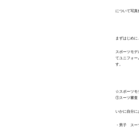
について写真
まずはじめに
スポーツモデ
てユニフォー
す。
☆スポーツモ
①スーツ審査
いかに自分に
・男子 スー