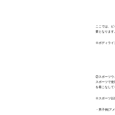
ここでは、ビ
要となります
※ボディライ
②スポーツウ
スポーツで使
を着こなして
※スポーツ以
・男子例(ア