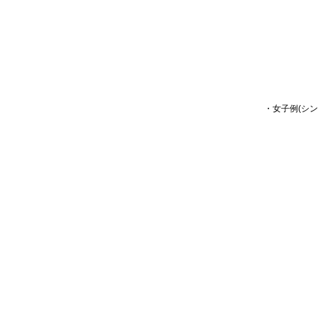
・女子例(シン