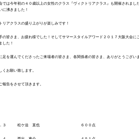
会では今年初の４０歳以上の女性のクラス『ヴィクトリアクラス』も開催されまし
いに沸きました！
トリアクラスの盛り上がりが楽しみです！
手の皆さま、お疲れ様でした！そしてサマースタイルアワード２０１７大阪大会に
ました！
に足を運んでくださったご来場者の皆さま、各関係者の皆さま、ありがとうござい
しくお願い致します。
ご報告をさせて頂きます。
Ｎｏ．３ 松ケ迫 直也 ６００点
Ｎｏ．４ 西出 恵介 ４５１点