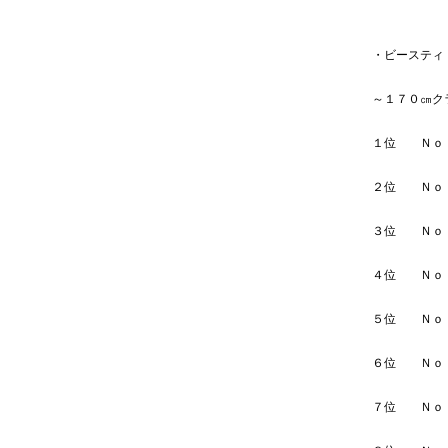
・ビースティ
～１７０㎝ク
１位 
２位 
３位 
４位 
５位 
６位 
７位 