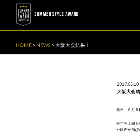
? ? ? ? ?
? ? ? ? ?
SUMMER STYLE AWARD
HOME
>
NEWS
>
大阪大会結果！
2017.05.10
大阪大会
先日、５月６日(
去年を上回る
や歓声が飛び