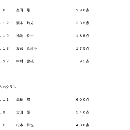
Ｎｏ．８ 奥田 剛 ２９０点
Ｎｏ．１２ 瀧本 玲児 ２３５点
Ｎｏ．１０ 池端 怜士 １８５点
Ｎｏ．１８ 渡辺 真那斗 １７５点
 Ｎｏ．２２ 中村 史哉 ９５点
６㎝クラス
Ｎｏ．１１ 高橋 悠 ６００点
Ｎｏ．９ 吉田 憂 ５４０点
Ｎｏ．６ 松本 和也 ４８０点