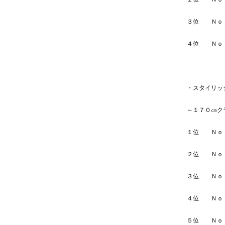
３位 
４位 
・スタイリッ
～１７０㎝ク
１位 
２位 
３位 
４位 
５位 