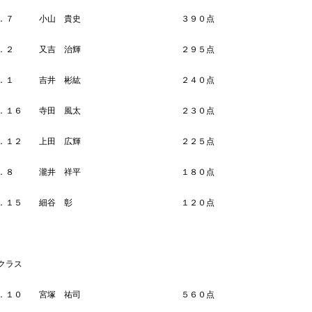
Ｎｏ．７ 小山 貴史 ３９０点
Ｎｏ．２ 又吉 治輝 ２９５点
Ｎｏ．１ 吉井 彬紘 ２４０点
Ｎｏ．１６ 寺田 風太 ２３０点
Ｎｏ．１２ 上田 広輝 ２２５点
Ｎｏ．８ 瀧井 祥平 １８０点
 Ｎｏ．１５ 細谷 彰 １２０点
クラス
Ｎｏ．１０ 宮塚 祐司 ５６０点