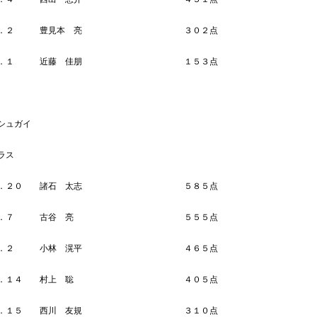
Ｎｏ．２ 豊見本 亮 ３０２点
Ｎｏ．１ 近藤 佳朋 １５３点
シュガイ
ラス
Ｎｏ．２０ 諸石 太志 ５８５点
Ｎｏ．７ 古谷 亮 ５５５点
Ｎｏ．２ 小林 滉平 ４６５点
Ｎｏ．１４ 村上 聡 ４０５点
Ｎｏ．１５ 西川 友規 ３１０点