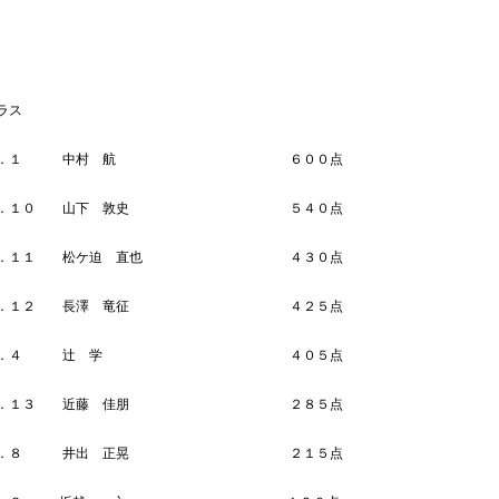
ラス
Ｎｏ．１ 中村 航 ６００点
Ｎｏ．１０ 山下 敦史 ５４０点
Ｎｏ．１１ 松ケ迫 直也 ４３０点
Ｎｏ．１２ 長澤 竜征 ４２５点
Ｎｏ．４ 辻 学 ４０５点
Ｎｏ．１３ 近藤 佳朋 ２８５点
Ｎｏ．８ 井出 正晃 ２１５点