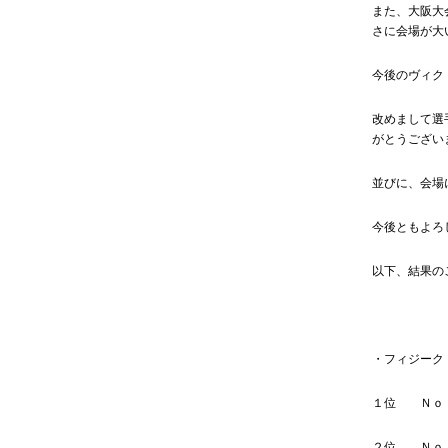
また、大阪大
さに会場が大
今後のヴィク
改めまして選
がとうござい
並びに、会場
今後ともよろ
以下、結果の
・フィジーク
１位 
２位 