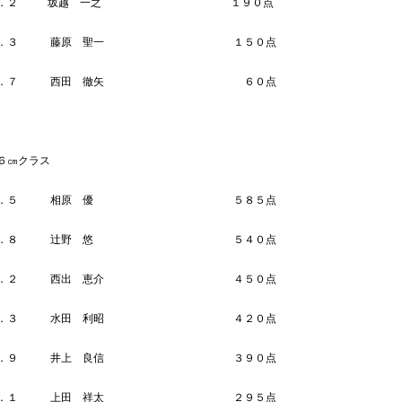
Ｎｏ．２ 坂越 一之 １９０点
Ｎｏ．３ 藤原 聖一 １５０点
 Ｎｏ．７ 西田 徹矢 ６０点
６㎝クラス
Ｎｏ．５ 相原 優 ５８５点
Ｎｏ．８ 辻野 悠 ５４０点
Ｎｏ．２ 西出 恵介 ４５０点
Ｎｏ．３ 水田 利昭 ４２０点
Ｎｏ．９ 井上 良信 ３９０点
Ｎｏ．１ 上田 祥太 ２９５点