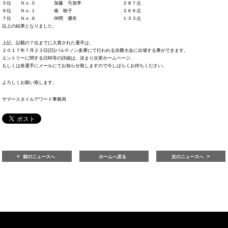
５位 Ｎｏ.５ 加藤 弓加李 ２８７点
６位 Ｎｏ.１ 南 映子 ２６６点
７位 Ｎｏ.６ 仲間 優衣 １３３点
以上の結果となりました。
上記、記載の７位までに入賞された選手は、
２０１７年７月２３日(日)パルテノン多摩にて行われる決勝大会に出場する事ができます。
エントリーに関する日時等の詳細は、決まり次第ホームページ、
もしくは各選手にメールにてお知らせ致しますので今しばらくお待ちください。
よろしくお願い致します。
サマースタイルアワード事務局
前のニュースへ
ホームへ戻る
次のニュースへ