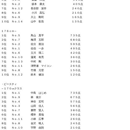
６位 Ｎｏ.２ 坂本 康太 ４０５点
７位 Ｎｏ.１２ 長谷部 栄作 ２４０点
８位 Ｎｏ.６ 小川 高弘 ２１０点
９位 Ｎｏ.９ 川上 剛司 １６５点
１０位 Ｎｏ.１４ 山中 彰浩 １３５点
１７６ｃｍ～
１位 Ｎｏ.５ 鳥山 真平 ７３５点
２位 Ｎｏ.７ 梅澤 五郎 ６８０点
３位 Ｎｏ.２ 佐分 順治 ５９５点
４位 Ｎｏ.１ 佐伯 一歩 ４９５点
５位 Ｎｏ.６ 立川 瑛二 ４２０点
６位 Ｎｏ.１０ 蓮尾 有亮 ３６０点
７位 Ｎｏ.１３ 中村 剛 ３０５点
８位 Ｎｏ.１１ 津野瀬 マイコン ２６５点
９位 Ｎｏ.８ 竹畑 元登 １５０点
１０位 Ｎｏ.１２ 鈴木 健治 １２０点
・ビースティ
～１７０㎝クラス
１位 Ｎｏ.１ 中島 はじめ ７３５点
２位 Ｎｏ.９ 林 俊介 ６７５点
３位 Ｎｏ.４ 神谷 宏司 ５７５点
４位 Ｎｏ.３ 山田 信人 ５６５点
５位 Ｎｏ.７ 勝野 賢人 ３８０点
６位 Ｎｏ.６ 櫻井 貴哉 ３６０点
７位 Ｎｏ.１１ 小林 広季 ２６０点
８位 Ｎｏ.８ 金沢 唯人 ２４５点
９位 Ｎｏ.１０ 宇野 由則 ２１０点