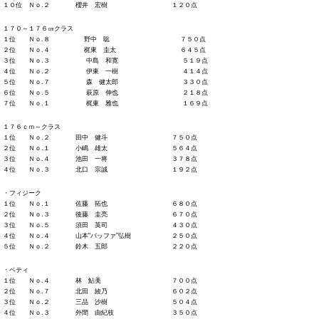
１０位 Ｎｏ.２ 櫻井 宏樹 １２０点
１７０～１７６㎝クラス
１位 Ｎｏ.８ 野中 聡 ７５０点
２位 Ｎｏ.４ 梶東 圭太 ６４５点
３位 Ｎｏ.３ 中島 和寛 ５１９点
４位 Ｎｏ.２ 伊東 一樹 ４１４点
５位 Ｎｏ.７ 森 健太郎 ３３０点
６位 Ｎｏ.５ 萩原 伸也 ２１８点
７位 Ｎｏ.１ 梶東 雅也 １６９点
１７６ｃｍ～クラス
１位 Ｎｏ.２ 田中 健斗 ７５０点
２位 Ｎｏ.１ 小嶋 雄太 ５６４点
３位 Ｎｏ.４ 池田 一将 ３７８点
４位 Ｎｏ.３ 北口 宗誠 １９２点
・フィジーク
１位 Ｎｏ.１ 佐藤 拓也 ６８０点
２位 Ｎｏ.３ 後藤 圭亮 ６７０点
３位 Ｎｏ.５ 須田 英司 ４３０点
４位 Ｎｏ.４ 山本“バッファ”弘樹 ２５０点
５位 Ｎｏ.２ 鈴木 五郎 ２２０点
・ベティ
１位 Ｎｏ.４ 林 鮎美 ７００点
２位 Ｎｏ.７ 北田 綾乃 ６０２点
３位 Ｎｏ.２ 三品 沙樹 ５０４点
４位 Ｎｏ.３ 外間 由紀枝 ３５０点