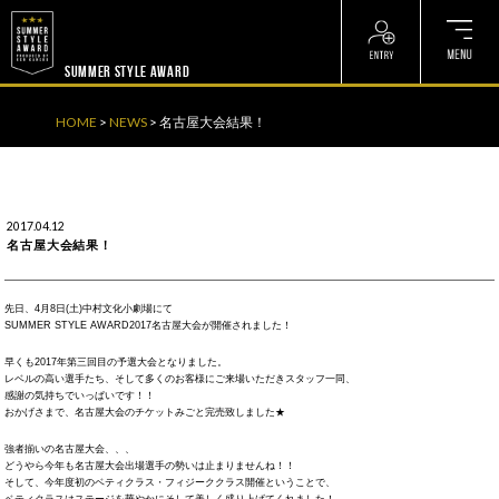
? ? ? ? ?
? ? ? ? ?
SUMMER STYLE AWARD
HOME
>
NEWS
>
名古屋大会結果！
2017.04.12
名古屋大会結果！
先日、4月8日(土)中村文化小劇場にて
SUMMER STYLE AWARD2017名古屋大会が開催されました！
早くも2017年第三回目の予選大会となりました。
レベルの高い選手たち、そして多くのお客様にご来場いただきスタッフ一同、
感謝の気持ちでいっぱいです！！
おかげさまで、名古屋大会のチケットみごと完売致しました★
強者揃いの名古屋大会、、、
どうやら今年も名古屋大会出場選手の勢いは止まりませんね！！
そして、今年度初のベティクラス・フィジーククラス開催ということで、