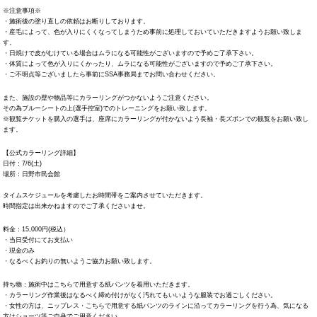
※注意事項※
・施術後の塗り直しの依頼はお断りしております。
・産毛によって、色が入りにくくなってしまうため事前に処理しておいていただきますようお願い致しま
す。
・日焼けで皮がむけている場合はムラになる可能性がございますので予めご了承下さい。
・体質によって色が入りにくかったり、ムラになる可能性がございますので予めご了承下さい。
・ご不明点等ございましたら事前にSSA事務局までお問い合わせください。
また、施設の壁や物品等にカラーリングがつかないようご注意ください。
その為ブルーシートの上(選手控室)でのトレーニングをお願い致します。
※観覧チケットを購入の選手は、座席にカラーリングが付かないよう長袖・長ズボンでの観覧をお願い致し
ます。
【公式カラーリング詳細】
日付：7/6(土)
場所：日野市民会館
タイムスケジュールを考慮したお時間帯をご案内させていただきます。
時間指定は出来かねますのでご了承くださいませ。
料金：15,000円(税込）
・当日受付にてお支払い
・現金のみ
・なるべくお釣りの無いようご協力お願い致します。
持ち物：施術中はこちらで用意する紙パンツを着用いただきます。
・カラーリング作業後はなるべく締め付けがなく汚れてもいいような服装でお過ごしください。
・女性の方は、ニップレス・こちらで用意する紙パンツのラインに沿ってカラーリングを行う為、気になる
方はショーツ等ご自身でご用意ください。