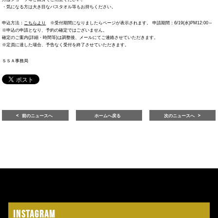
・気になる方は大き目なバスタオル等もお持ちください。
申込方法：
こちらより
※受付期間になりましたらページが表示されます。 申請期間：6/19(水)PM12:00～
※申込の申請となり、予約の確定ではございません。
確定のご案内(詳細・時間等)は調整後、メールにてご連絡させていただきます。
※定員に達した場合、予告なく受付を終了させていただきます。
ＳＳＡ事務局
前のニュースへ
ホームへ戻る
次のニュースへ
Instagram