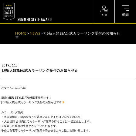
? ? ? ? ?
? ? ? ? ?
SUMMER STYLE AWARD
HOME
>
NEWS
>
7.6新人類SSA公式カラーリング受付のお知らせ
☆
2019.06.18
7.6新人類SSA公式カラーリング受付のお知らせ☆
みなさんこんにちは
SUMMER STYLE AWARD事務局です！
[7.6新人類]公式カラーリング受付のお知らせです
カラーリング規約
・当日会場にてSSAが行う公式タンニングまたはプロタンのみ可。
・大会当日 会場内にてカラーリング作業を行うことは一切禁止とします。
※発覚した場合は失格とさせていただきます。
予めご自宅等でカラーリング作業を済ませるようご協力お願い致します。