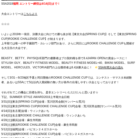
SSA2019
福岡 エントリー締切は4/14(日)まで！
大会エントリーは
こちらより
☆☆☆
いよいよ2019年一発目、決勝大会に向けての勝ち抜き戦【東京大会(SPRING CUP)】そして【東京(SPRING
CUP)ROOKIE CHALLENGE CUP】が始まります。
上半期では唯一の甲子園部門・カレッジ部門があり、さらに同日にはROOKIE CHALLENGE CUPも開催す
る大注目の大会です。
BEASTY、BETTY、PHYSIQUE部門の優勝者はプロ契約権を得て8.4JAPAN OPENの賞金レースに！
STYLISH GUY、BEAUTY FITNESS MODEL、BEAUTY FITNESS MODEL+40、BIKINI MODEL、SURF
MODEL、HERCULES、VICTORIA部門の上位獲得者は8.4決勝大会に！
SSA年間大会の流れ
そして3/31～6/23地区予選と同日開催のROOKIE CHALLENGE CUPでは、コンテスト・サマスタ未経験
者、あるいはSSAにて5位以内入賞経験の無い方が条件の出場しやすい大会となっております！
それぞれでこの機会に目標を持ち、是非エントリーいただけたらと思います☆
下記、SUMMER STYLE AWARD2019上半期大会日程
3/31(日)[東京(SPRING CUP)]会場：荒川区民会館(サンパール荒川)
3/31(日)[東京(SPRING CUP)ROOKIE CHALLENGE CUP]会場：荒川区民会館(サンパール荒川)
4/14(日)[名古屋]会場：ウィンクあいち
4/14(日)[名古屋ROOKIE CHALLENGE CUP]会場：ウィンクあいち
4/20(土)[横浜]会場：麻生市民館
4/20(土)[横浜ROOKIE CHALLENGE CUP]会場：麻生市民館
5/12(日)[福岡]会場：パピヨン２４ガスホール
5/12(日)[福岡ROOKIE CHALLENGE CUP]会場：パピヨン２４ガスホール