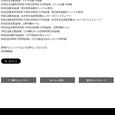
5/18(土)[大阪]会場：クレオ大阪 中央館
5/18(土)[大阪ROOKIE CHALLENGE CUP]会場：クレオ大阪 中央館
6/2(日)[東京]会場：荒川区民会館(サンパール荒川)
6/2(日)[東京ROOKIE CHALLENGE CUP]会場：荒川区民会館(サンパール荒川)
6/8(土)[東北]会場：白石市文化体育活動センター ホワイトキューブ
6/8(土)[東北ROOKIE CHALLENGE CUP]会場：白石市文化体育活動センター ホワイトキューブ
6/23(日)[広島]会場：上野学園ホール
6/23(日)[広島ROOKIE CHALLENGE CUP]会場：上野学園ホール
7/6(土)[新人類]会場：ひの煉瓦ホール(日野市民文化会館)
8/4(日)[決勝大会]会場：江戸川総合文化センター
8/4(日)[JAPAN OPEN]会場：江戸川総合文化センター※PRO戦
皆様のエントリー心よりお待ちしております。
SSA事務局
前のニュースへ
ホームへ戻る
次のニュースへ