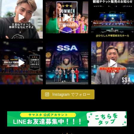
Instagram でフォロー