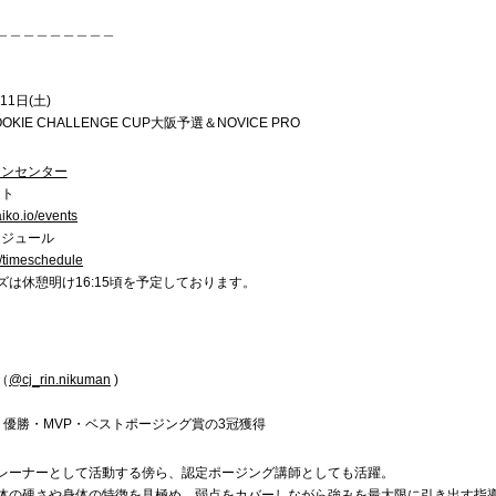
＿＿＿＿＿＿＿＿＿
11日(土)
KIE CHALLENGE CUP大阪予選＆NOVICE PRO
ーンセンター
ット
aiko.io/events
ジュール
jp/timeschedule
ズは休憩明け16:15頃を予定しております。
（
@cj_rin.nikuman
)
選 優勝・MVP・ベストポージング賞の3冠獲得
レーナーとして活動する傍ら、認定ポージング講師としても活躍。
体の硬さや身体の特徴を見極め、弱点をカバーしながら強みを最大限に引き出す指