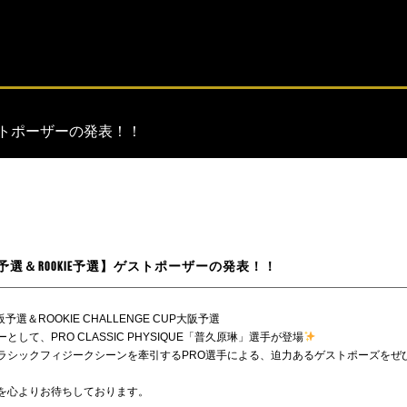
ゲストポーザーの発表！！
阪予選＆ROOKIE予選】ゲストポーザーの発表！！
大阪予選＆ROOKIE CHALLENGE CUP大阪予選
として、PRO CLASSIC PHYSIQUE「普久原琳」選手が登場
ラシックフィジークシーンを牽引するPRO選手による、迫力あるゲストポーズをぜ
を心よりお待ちしております。