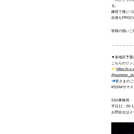
る。
練習で身につ
自身もPRO
皆様の熱いご
＿＿＿＿＿＿
▼各地区予選
こちらのリン
https://s-s-
@summer_sty
皆さまのご
#SSA#サマ
SSA事務局
平日11：00-1
お問合せはメ