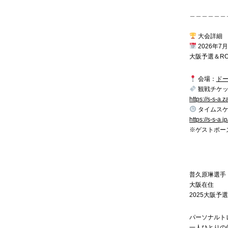
＿＿＿＿＿＿
大会詳細
2026年7月
大阪予選＆ROO
会場：
ド
観戦チケ
https://s-s-a.z
タイムスケ
https://s-s-a.
※ゲストポー
普久原琳選手
大阪在住
2025大阪予
パーソナルト
一人ひとりの