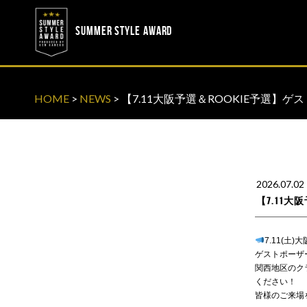
? ? ? ? ?
? ? ? ? ?
SUMMER STYLE AWARD
HOME
>
NEWS
>
【7.11大阪予選＆ROOKIE予選】
2026.07.02
【7.11大
7.11(土)
ゲストポーザー
関西地区のク
ください！
皆様のご来場