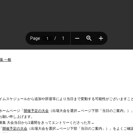
千葉 一般
イムスケジュールから追加や辞退等により当日まで変動する可能性がございますこ
ホームページ「
開催予定の大会
（出場大会を選択→ページ下部「当日のご案内」）
お願い申し上げます。
募集 大会当日から1週間をきってエントリーくださった方→
「
開催予定の大会
（出場大会を選択→ページ下部「当日のご案内」）」をよくご確