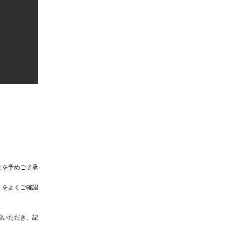
とを予めご了承
」をよくご確認
認いただき、記