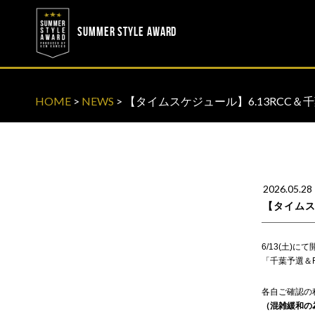
? ? ? ? ?
? ? ? ? ?
SUMMER STYLE AWARD
HOME
>
NEWS
>
【タイムスケジュール】6.13RCC＆
2026.05.28
【タイムス
6/13(土)
「千葉予選＆R
各自ご確認の
（混雑緩和の