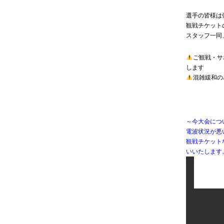
選手の皆様は
観戦チケット
スタッフ一同
ご観戦・サ
します
混雑緩和の
～今大会につ
電波状況が悪
観戦チケット
いいたします