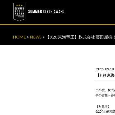
? ? ? ? ?
? ? ? ? ?
SUMMER STYLE AWARD
HOME
>
NEWS
>
【9.20 東海帝王】株式会社 藤田屋
2025.09.18
【9.20
この度、株式会
手の皆様へ参
【対象者】
9/20(土)東