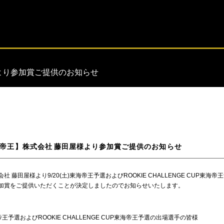
様より参加賞ご提供のお知らせ
 東海帝王】株式会社 藤田屋様より参加賞ご提供のお知らせ
社 藤田屋様より9/20(土)東海帝王予選およびROOKIE CHALLENGE CUP東海
加賞をご提供いただくことが決定しましたのでお知らせいたします。
海帝王予選およびROOKIE CHALLENGE CUP東海帝王予選の出場選手の皆様