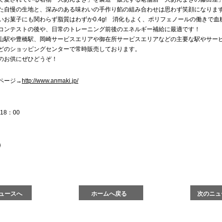
た自慢の生地と、深みのある味わいの手作り餡の組み合わせは思わず笑顔になりま
いお菓子にも関わらず脂質はわずか0.4g! 消化もよく、ポリフェノールの働きで血
コンテストの後や、日常のトレーニング前後のエネルギー補給に最適です！
山駅や豊橋駅、岡崎サービスエリアや御在所サービスエリアなどの主要な駅やサー
どのショッピングセンターで常時販売しております。
のお供にぜひどうぞ！
ページ→
http://www.anmaki.jp/
18：00
ュースへ
ホームへ戻る
次のニュ