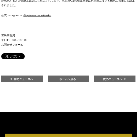
群馬県ふるさと伝統工芸品にも指定されており、現在5代目の荻原浩史は群馬県ふるさと伝統工芸士にも認定
されました。
公式Instagram→
＠ogiwaramanekineko
SSA事務局
平日11：00～18：00
お問合せフォーム
前のニュースへ
ホームへ戻る
次のニュースへ