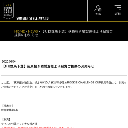
? ? ? ? ?
? ? ? ? ?
SUMMER STYLE AWARD
HOME
>
NEWS
>
【9.15群馬予選】荻原招き猫製造様より副賞ご
提供のお知らせ
2025.09.04
【9.15群馬予選】荻原招き猫製造様より副賞ご提供のお知らせ
この度、「荻原招き猫製造」様より9/15(月祝)群馬予選＆ROOKIE CHALLENGE CUP群馬予選にて、副賞を
ご提供いただくことが決定しましたのでお知らせいたします。
【対象者】
総合優勝者4名
【副賞】
サマスタ特注オリジナル招き猫