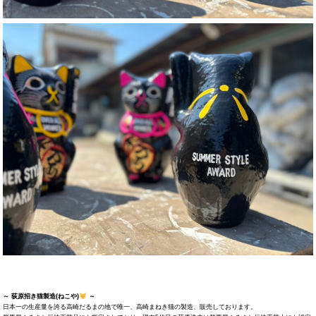
～ 荻原招き猫製造(ねこや)
～
日本一の生産量を誇る高崎だるまの地で唯一、高崎まねき猫の製造、販売しております。